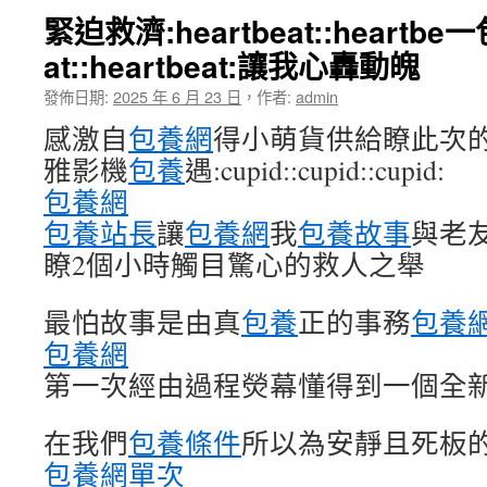
緊迫救濟:heartbeat::heartb
at::heartbeat:讓我心轟動魄
發佈日期:
2025 年 6 月 23 日
，
作者:
admin
感激自
包養網
得小萌貨供給瞭此次
雅影機
包養
遇:cupid::cupid::cupid:
包養網
包養站長
讓
包養網
我
包養故事
與老
瞭2個小時觸目驚心的救人之舉
最怕故事是由真
包養
正的事務
包養
包養網
第一次經由過程熒幕懂得到一個全
在我們
包養條件
所以為安靜且死板
包養網單次