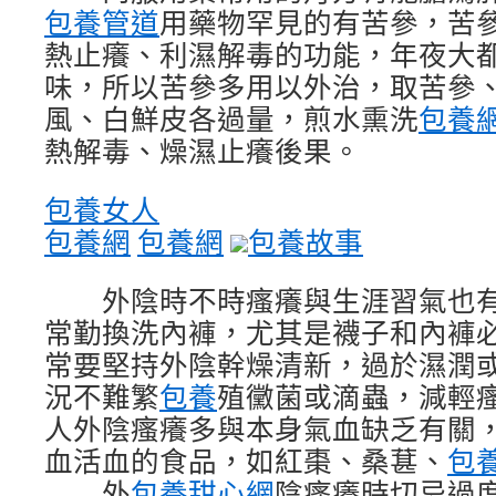
包養管道
用藥物罕見的有苦參，苦
熱止癢、利濕解毒的功能，年夜大
味，所以苦參多用以外治，取苦參
風、白鮮皮各過量，煎水熏洗
包養
熱解毒、燥濕止癢後果。
包養女人
包養網
包養網
包養故事
外陰時不時瘙癢與生涯習氣也有
常勤換洗內褲，尤其是襪子和內褲
常要堅持外陰幹燥清新，過於濕潤
況不難繁
包養
殖黴菌或滴蟲，減輕
人外陰瘙癢多與本身氣血缺乏有關
血活血的食品，如紅棗、桑葚、
包
外
包養甜心網
陰瘙癢時切忌過