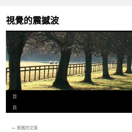
跳
至
視覺的震撼波
主
要
內
容
首
頁
←
較舊的文章