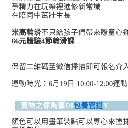
爭精力
在玩樂裡進修新常識
在陪同中茁壯生長
米高輪滑
不只給孩子們帶來瞭童心
66元體驗4節
輪滑課
保留二維碼至微信
掃描即可報名介
運動時光：6月19日 10:00-12:00
運動
寶物之傢陶藝DI
包養管道
Y
顏色可以用畫筆裝點
可以專心來塗