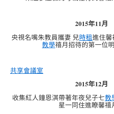
2015年11月
央視名嘴朱教員攜妻 兒
時租
進住馨
教學
禧月招待的第一位
共享會議室
2015年12月
收集紅人鐘恩淇帶著年夜兒子七
教
星一同住進瞭馨禧