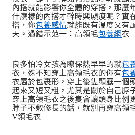
內搭就能影響你全體的穿搭，那麼
什麼樣的內搭才幹時興顯瘦呢？實
搭，你
包養感情
就能既有溫度又有
天。過錯示范一：高領毛
包養網
衣
良多怕冷女孩為瞭保熱早早的就
包
衣，殊不知穿上高領毛衣的你有
包
衣屬於包裹形，穿上後隻顯露一個
起來又短又粗，尤其是關於自己脖
穿上高領毛衣之後隻會讓頭身比例
脖子不敷修長的話，就別再穿高領
V領毛衣