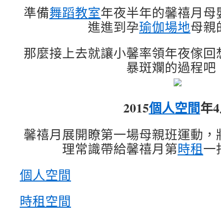
準備
舞蹈教室
年夜半年的馨禧月母
進進到孕
瑜伽場地
母親
那麼接上去就讓小馨率領年夜傢回
暴斑斕的過程吧
2015
個人空間
年
馨禧月展開瞭第一場母親班運動，
理常識帶給馨禧月第
時租
一
個人空間
時租空間