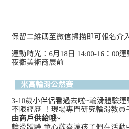
保留二維碼至微信
掃描即可報名介
運動時光：6月18日 14:00-16：00
運
夜衛美術商展前
米高輪滑公然賽
3-10歲
小伴侶看過去啦~
輪滑體驗運
不限經歷 ！
現場
專門研究輪滑教員
由商戶供給哦~
輪滑體驗 童心歡喜
讓孩子們在活動