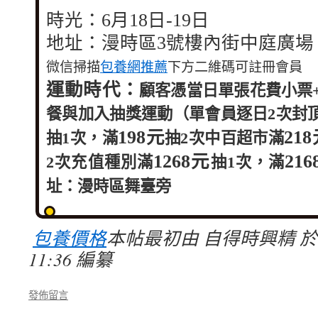
時光：6月18日-19日
地址：漫時區3號樓內街中庭廣場
微信掃描
包養網推薦
下方二維碼可註冊會員
運動時代：
顧客憑當日單張花費小票
餐與加入抽獎運動（單會員逐日2次封
198元
21
抽1次，滿
抽2次
中百超市滿
1268元
21
2次
充值種別滿
抽1次，滿
址：漫時區舞臺旁
包養價格
本帖最初由 自得時興精 於 20
11:36 編纂
發佈留言