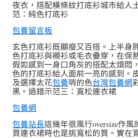
夜衣，搭配橫條紋打底衫城市給人
范：純色打底衫
包養留言板
玄色打底衫既顯瘦又百搭。上半身
色打底衫與襯衫或毛衣疊穿，在保
假如感到一身口角灰的搭配太煩悶
色的打底衫給人面前一亮的感到。
及選擇太花
包養
哨的色
台灣包養網
黑。過錯示范三：寬松連衣裙
包養網
包養站長
這幾年很風行oversize
買連衣裙時也是挑寬松的買。實在