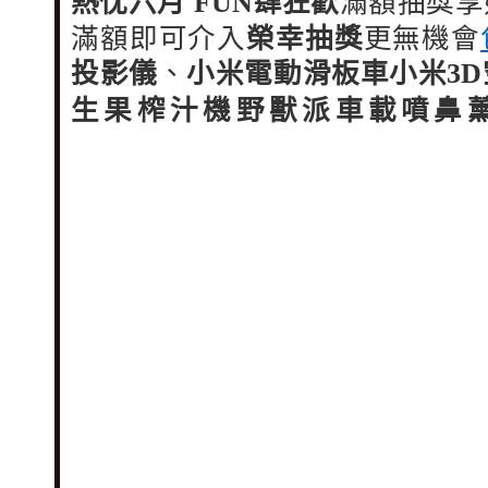
熱忱六月 FUN肆狂歡
滿額抽獎享
滿額
即可介入
榮幸抽獎
更無機會
投影儀
、
小米電動滑板車
小米3
生果榨汁機
野獸派車載噴鼻