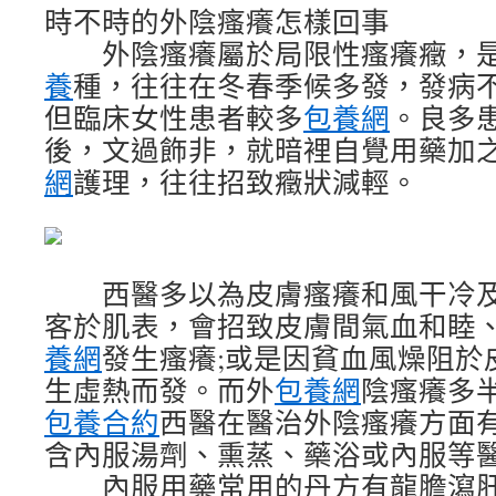
時不時的外陰瘙癢怎樣回事
外陰瘙癢屬於局限性瘙癢癥，是
養
種，往往在冬春季候多發，發病
但臨床女性患者較多
包養網
。良多
後，文過飾非，就暗裡自覺用藥加
網
護理，往往招致癥狀減輕。
西醫多以為皮膚瘙癢和風干冷及
客於肌表，會招致皮膚間氣血和睦
養網
發生瘙癢;或是因貧血風燥阻於
生虛熱而發。而外
包養網
陰瘙癢多
包養合約
西醫在醫治外陰瘙癢方面
含內服湯劑、熏蒸、藥浴或內服等
內服用藥常用的丹方有龍膽瀉肝