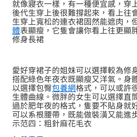
就像寢衣一樣，有一種便宜感，穿
後代生穿上後很難撐起來，看上往
生穿上寬松的連衣裙固然能遮肉，
體
表顯瘦，它隻會讓你看上往更顯
修身長裙
愛好穿裙子的姐妹可以選擇較為修
搭配綠色年夜衣既顯瘦又洋氣。身
以選擇包臀
包養網
格式，可以或許
生體曲線。微胖的女生可以選擇直
過於肥年夜的格式，隻要不貼身就
可以系根腰帶，既能做裝潢又能進
示范四：粗針麻花毛衣