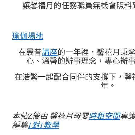
讓馨禧月的任務職員無機會照料
瑜伽場地
在曩昔
講座
的一年裡，馨禧月秉
心、溫馨的辦事理念，專心辦
在浩繁一起配合同伴的支撐下，馨
年。
本帖Z後由 馨禧月母嬰
時租空間
專護 
編纂
1對1教學