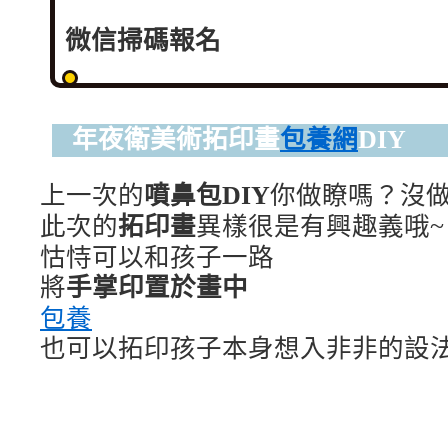
微信掃碼報名
年夜衛美術拓印畫
包養網
DIY
上一次的
噴鼻包DIY
你做瞭嗎？
沒
此次的
拓印畫
異樣很是有興趣義哦~
怙恃可以和孩子一路
將
手掌印置於畫中
包養
也可以拓印孩子本身想入非非的設