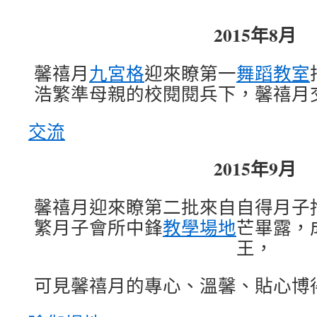
2015年8月
馨禧月
九宮格
迎來瞭第一
舞蹈教室
浩繁準母親的校閱閱兵下，馨禧月
交流
2015年9月
馨禧月迎來瞭第二批來自自得月子
繁月子會所中鋒
教學場地
芒畢露，
王，
可見馨禧月的專心、溫馨、貼心博