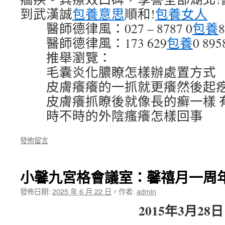
到武漢誠
包養意思
順和!
包養女人
醫師德律風：027 – 8787 0
包養
醫師德律風：173 629
包養
0 8
推舉瀏覽：
毛囊炎化膿瞭怎樣辦處置方式
皮膚癢癢的一抓就更癢然後起疙
皮膚癢抓瞭後就像長的癬一樣 
時不時的外陰瘙癢怎樣回事
發佈留言
小馨九宮格會議室：馨禧月一周
發佈日期:
2025 年 6 月 22 日
，
作者:
admin
2015年3月28日