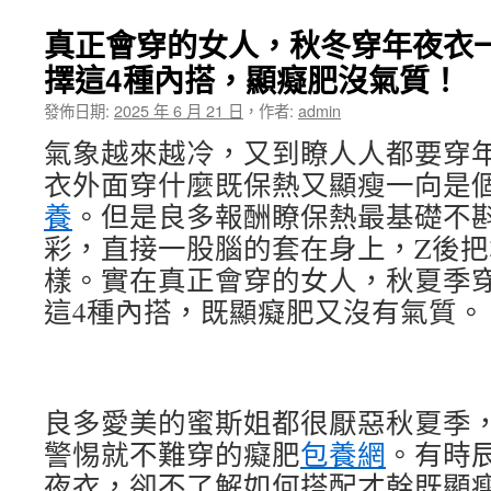
真正會穿的女人，秋冬穿年夜衣一
擇這4種內搭，顯癡肥沒氣質！
發佈日期:
2025 年 6 月 21 日
，
作者:
admin
氣象越來越冷，又到瞭人人都要穿
衣外面穿什麼既保熱又顯瘦一向是
養
。但是良多報酬瞭保熱最基礎不
彩，直接一股腦的套在身上，Z後
樣。實在真正會穿的女人，秋夏季
這4種內搭，既顯癡肥又沒有氣質。
良多愛美的蜜斯姐都很厭惡秋夏季
警惕就不難穿的癡肥
包養網
。有時
夜衣，卻不了解如何搭配才幹既顯