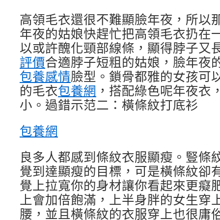
高領毛衣還很不難顯臉年夜，所以
年夜的姑娘快趕忙把高領毛衣扔在
以或許醜化頸部線條，顯得脖子又
評價
合適脖子短粗的姑娘，臉年夜
包養感情
臉型。鎖骨都雅的女孩可
的毛衣
包養網
，搭配綠色呢年夜衣
小。過錯示范二：橫條紋打底衫
包養網
良多人都感到條紋衣服顯瘦。豎條
覺到達顯瘦的目標，可是橫條紋卻
覺上拉寬你的身材讓你看起來更癡
上會加倍飽滿，上半身胖的女生穿
腰，並且橫條紋的衣服穿上也很庸