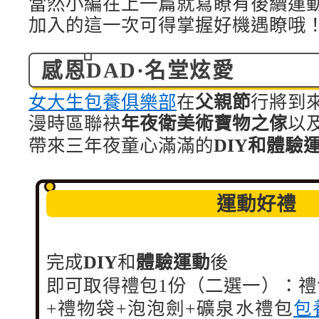
當然
小編在上一篇就寫瞭有後續運
加入的
這一次可得掌握好機遇瞭哦
感恩DAD·名堂炫愛
父親節
女大生包養俱樂部
在
行將到
漫時區聯袂
年夜衛美術
寶物之傢
以
帶來
三年夜童心滿滿的
DIY和體驗
運動好禮
完成
DIY
和
體驗運動
後
即可取得禮包1份（二選一）：
禮
+禮物袋+泡泡劍+礦泉水
禮包
包