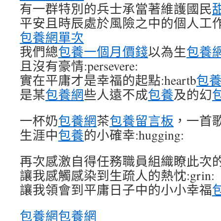
有一群特別的兵士承當著維護國民
平安且時辰處於風險之中的個人工
包養網單次
我們總
包養一個月價錢
以為生
包養
且沒有豪情:persevere:
實在平庸才是幸福的起點:heartb
包
是某
包養網
些人遠不成
包養
及的幻
一杯奶
包養網
茶
包養留言板
，一首
生涯中
包養
的小確幸:hugging:
再次感激自得任務職員組織瞭此次
讓我感觸感染到生疏人的熱忱:grin:
讓我領會到平庸日子中的小小幸福
包養網
包養網