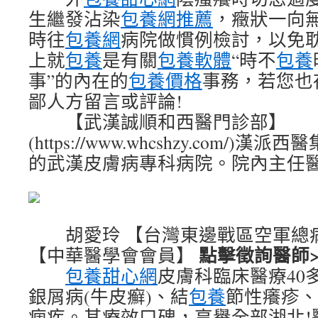
生繼發沾染
包養網推薦
，癥狀一向
時往
包養網
病院做慣例檢討，以免
上就
包養
是有關
包養軟體
“時不
包養
事”的內在的
包養價格
事務，若您也
鄙人方留言或評論!
【武漢誠順和西醫門診部】
(https://www.whcshzy.com/
的武漢皮膚病專科病院。院內主任
胡愛玲 【台灣東邊戰區空軍總
點擊徵詢醫師>
【中華醫學會會員】
包養甜心網
皮膚科臨床醫療40
銀屑病(牛皮癬)、結
包養
節性癢疹、
痼疾。其療效口碑，享譽全部湖北!