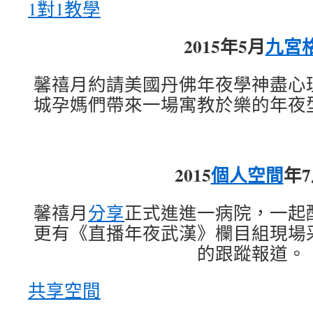
1對1教學
2015年5
月
九宮
馨禧月約請美國丹佛年夜學神盡心
城孕媽們帶來一場寓教於樂的年夜
2015
個人空間
年7
馨禧月
分享
正式進進一病院，一起
更有《直播年夜武漢》欄目組現場
的跟蹤報道。
共享空間