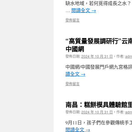
缺水地域，若何覓得成長之水？
…
閱讀全文
→
發佈留言
“高質量發展調研行”云
中國網
發佈日期:
2024 年 10 月 31 日
，
作者:
adm
中國網/中國發展門戶網九宮格訊
讀全文
→
發佈留言
南昌：糕餅模具體驗館
發佈日期:
2024 年 10 月 31 日
，
作者:
adm
9月11日，孩子們在參觀傳統手
閱讀全文
→