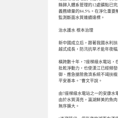
縣歸入體系管理的12處礦點已完
義務總量的84.5%。在淨化重
監測斷面水質連續達標。
治水護水 根本治理
新中國成立后，跟著我國水利扶
越式成長，防汛抗旱才能年夜幅
橫跨數十年，7座梯級水電站，
批乾淨動力，也使漢江已經頻發
御、應急搶險救濟系統不竭扶植
平安基本。”曹文平說。
由7座梯級水電站之一的安康水
由於水質清亮，瀛湖鮮美的魚肉
無序擴大。