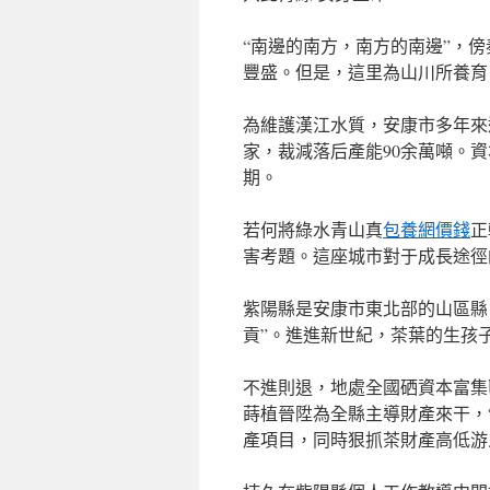
“南邊的南方，南方的南邊”，
豐盛。但是，這里為山川所養育
為維護漢江水質，安康市多年來還
家，裁減落后產能90余萬噸。
期。
若何將綠水青山真
包養網價錢
正
害考題。這座城市對于成長途徑
紫陽縣是安康市東北部的山區縣
貢”。進進新世紀，茶葉的生孩
不進則退，地處全國硒資本富集
蒔植晉陞為全縣主導財產來干，“
產項目，同時狠抓茶財產高低游