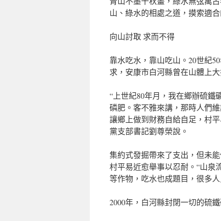
青山不墨千秋畫，綠水無弦萬古
山、綠水的相處之道，摸索適合
向山討取 求而不得
靠水吃水，靠山吃山。20世紀5
求，安康市白河縣曾在山體上大
“上世紀80年月，我在鄉辦硫
磷肥。客不雅來講，那時人們維
讓鄉上做到財務自給自足，村平
黨支部書記劉尊榮說。
集約式發掘帶來了支出，但未能保
村平易近愈舉事以忍耐。“山泉
等作物，吃水也成題目，很多人
2000年，白河縣封閉一切的硫