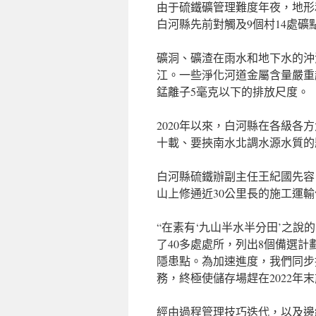
由于硫鐵礦管理難度年夜，地形
白河縣先前對觸及9個村14處
礦洞、礦渣在雨水和地下水的沖
江。一些淨化河道金屬含量嚴重
錳離子5毫克以下的排放尺度。
2020年以來，白河縣在各級
十載、要挾南水北調水源水質的
白河縣硫鐵辦副主任王紀國先容
山上修通近30公里長的施工運
“在素有‘九山半水半分田’之
了40多處處所，列出8個備選計
隱患點。為加速進度，我們同步
務，終極使儲存場趕在2022年
經由過程管理技巧迭代，以及邊