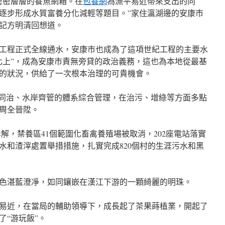
密密層層的養魚網箱。在
包養網
為漁平易近帶來支出的同
逐步形成水質富養分化減輕等題目。”家住瀛湖邊的安康市
記方明清回想道。
調中線工程正式全線通水，安康市也成為了這項世紀工程的主要水
北上”，成為安康市責無旁貸的政治義務，這也為本地從最基
的狀況，供給了一次根本治理的可貴機會。
川同治、水岸齊管的體系綜合管理，在治污、增綠等方面多點
周全晉陞。
拆解，禁養區41個範圍化畜禽養殖場被取消，202座電站落實
水和渣滓處置舉措措施，扎實完成820個村的生涯污水和黑
色湛藍澄凈，如同鑲嵌在漢江下游的一顆綺麗的明珠。
易近，在當局的輔助領導下，成長起了茶果蒔植業，開起了
了“游玩飯”。