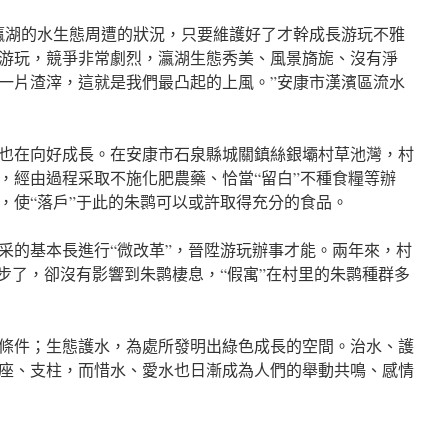
瀛湖的水生態周遭的狀況，只要維護好了才幹成長游玩不雅
游玩，競爭非常劇烈，瀛湖生態秀美、風景旖旎、沒有淨
一片渣滓，這就是我們最凸起的上風。”安康市漢濱區流水
也在向好成長。在安康市石泉縣城關鎮絲銀壩村草池灣，村
，經由過程采取不施化肥農藥、恰當“留白”不種食糧等辦
，使“落戶”于此的朱鹮可以或許取得充分的食品。
采的基本長進行“微改革”，晉陞游玩辦事才能。兩年來，村
進步了，卻沒有影響到朱鹮棲息，“假寓”在村里的朱鹮種群多
條件；生態護水，為處所發明出綠色成長的空間。治水、護
座、支柱，而惜水、愛水也日漸成為人們的舉動共鳴、感情