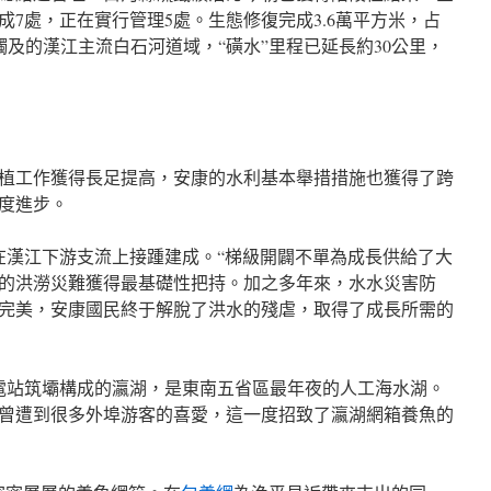
成7處，正在實行管理5處。生態修復完成3.6萬平方米，占
要觸及的漢江主流白石河道域，“磺水”里程已延長約30公里，
植工作獲得長足提高，安康的水利基本舉措措施也獲得了跨
度進步。
在漢江下游支流上接踵建成。“梯級開闢不單為成長供給了大
的洪澇災難獲得最基礎性把持。加之多年來，水水災害防
完美，安康國民終于解脫了洪水的殘虐，取得了成長所需的
電站筑壩構成的瀛湖，是東南五省區最年夜的人工海水湖。
曾遭到很多外埠游客的喜愛，這一度招致了瀛湖網箱養魚的