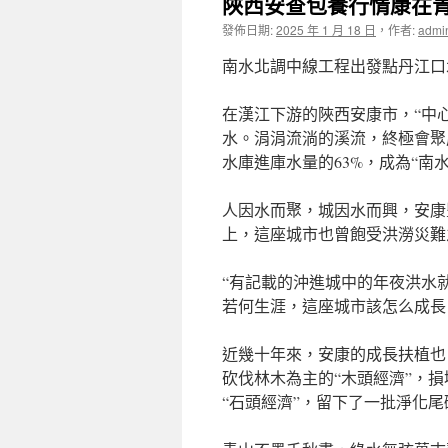
陜西安查包養行情康在
發佈日期:
2025 年 1 月 18 日
，
作者:
admi
南水北調中線工程出發點丹江口
在漢江下游的陜西安康市，“中
水。涓涓流淌的溪流，終極會聚
水庫進庫水量的63%，成為“南
人因水而聚，城因水而興，安康
上，這座城市也曾飽受洪澇災難
“有記載的沖進城中的年夜洪水
若何生涯，這座城市該怎么成長
近幾十年來，安康的成長扶植也
砍伐林木為主的“木頭經濟”，
“石頭經濟”，留下了一批淨化尾