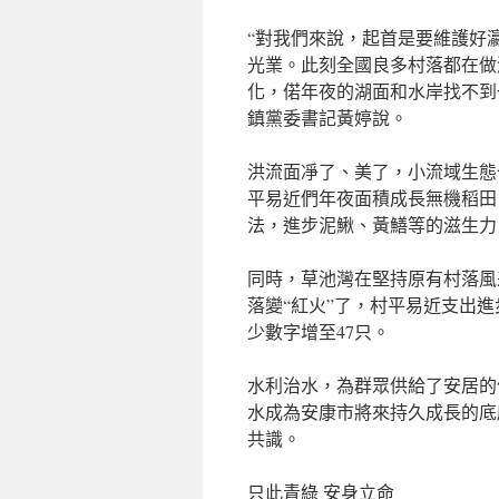
“對我們來說，起首是要維護好
光業。此刻全國良多村落都在做
化，偌年夜的湖面和水岸找不到
鎮黨委書記黃婷說。
洪流面凈了、美了，小流域生態
平易近們年夜面積成長無機稻田
法，進步泥鰍、黃鱔等的滋生力
同時，草池灣在堅持原有村落風
落變“紅火”了，村平易近支出
少數字增至47只。
水利治水，為群眾供給了安居的
水成為安康市將來持久成長的底
共識。
只此青綠 安身立命