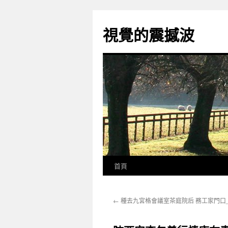
跳
至
視覺的震撼波
主
要
內
容
首頁
←
種去九宮格會議室茶庭院后 務工家門口