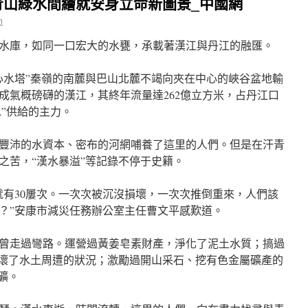
青山綠水間繪就安身立命新圖景_中國網
n
水庫，如同一口宏大的水甕，承載著漢江與丹江的融匯。
心水塔”秦嶺的南麓與巴山北麓不竭向夾在中心的峽谷盆地輸
成氣概磅礴的漢江，其終年流量達262億立方米，占丹江口
水”供給的主力。
豐沛的水資本、密布的河網哺養了這里的人們。但是在汗青
之苦，“漢水暴溢”等記錄不停于史籍。
就有30屢次。一次次被沉沒損壞，一次次推倒重來，人們該
？”安康市減災任務辦公室主任曹文平感歎道。
曾走過彎路。運營過黃姜皂素財產，淨化了泥土水質；搞過
損壞了水土周遭的狀況；激勵過開山采石、挖有色金屬礦產的
礦。