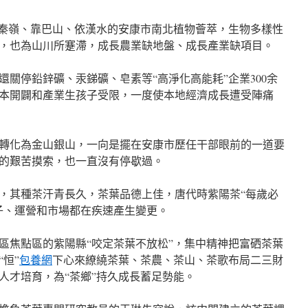
傍秦嶺、靠巴山、依漢水的安康市南北植物薈萃，生物多樣性
，也為山川所蹇滯，成長農業缺地盤、成長產業缺項目。
關停鉛鋅礦、汞銻礦、皂素等“高淨化高能耗”企業300余
資本開闢和產業生孩子受限，一度使本地經濟成長遭受陣痛
轉化為金山銀山，一向是擺在安康市歷任干部眼前的一道要
的艱苦摸索，也一直沒有停歇過。
，其種茶汗青長久，茶葉品德上佳，唐代時紫陽茶“每歲必
子、運營和市場都在疾速產生變更。
區焦點區的紫陽縣“咬定茶葉不放松”，集中精神把富硒茶葉
恒”
包養網
下心來繚繞茶葉、茶農、茶山、茶歌布局二三財
人才培育，為“茶鄉”持久成長蓄足勢能。