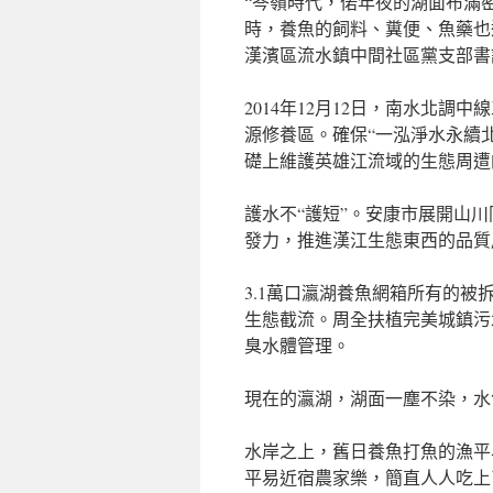
“岑嶺時代，偌年夜的湖面布滿
時，養魚的飼料、糞便、魚藥也
漢濱區流水鎮中間社區黨支部書
2014年12月12日，南水北
源修養區。確保“一泓淨水永續
礎上維護英雄江流域的生態周遭
護水不“護短”。安康市展開山
發力，推進漢江生態東西的品質
3.1萬口瀛湖養魚網箱所有的被
生態截流。周全扶植完美城鎮污
臭水體管理。
現在的瀛湖，湖面一塵不染，水
水岸之上，舊日養魚打魚的漁平
平易近宿農家樂，簡直人人吃上