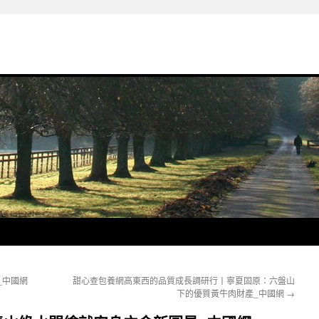
_中國網
甜心查包養網高東西的品質成長調研行丨寧夏固原：六盤山
下的優質黃牛肉財產_中國網
→