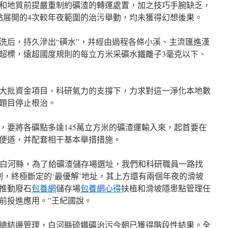
和地質前提嚴重制約礦渣的轉運處置，加之技巧手腕缺乏，
礦點展開的4次較年夜範圍的治污舉動，均未獲得幻想後果。
洗后，持久滲出“磺水”，并經由過程各條小溪、主流匯進漢
超標，遠超國度規則的每立方米采礦水鐵離子3毫克以下、
各方大批資金項目、科研氣力的支撐下，力求對這一淨化本地數
題目停止根治。
，要將各礦點多達145萬立方米的礦渣運輸入來，起首要在
輸便道，并配套相干基本舉措措施。
說的白河縣，為了給礦渣儲存場選址，我們和科研職員一路找
劃，終極斷定的‘最優解’地址，其上方還有兩個年夜的滑坡
推動廢石
包養網
儲存場
包養網心得
扶植和滑坡隱患點管理任
末前投進應用。”王紀國說。
總結邊管理，白河縣硫鐵礦治污今朝已獲得階段性結果。全