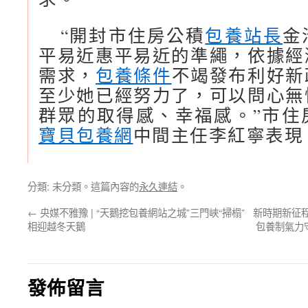
“開封市住房公積
包養站長
金
平易近惠平易近的準繩，依據經
需求，
包養條件
不竭發布利好新
至少她已經努力了，可以問心無
群眾的取得感、幸福感。”市住
寶貝包養網
中間主任李紅寧表現
分類: 未分類。這篇內容的
永久連結
。
←
央媒不雅豫 | “天鵝挖包養網站之城”三門峽“掃榻”
新時期新征
相迎越冬天鵝
包養制氣力
發佈留言