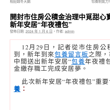
相迎越冬天鵝
包養制氣力
開封市住房公積金治理中覓甜心
新年安居“年夜禮包”
發佈日期:
2024 年 1 月 6 日
，
作者:
admin
12月29日，記者從市住房
到，新年到來
包養留言板
之際，
中間送出新年安居“
包養
年夜禮
金繳存職工完成安居夢。
此次新年安居“年夜禮包”重要
養
：