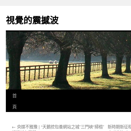
跳
至
視覺的震撼波
主
要
內
容
首
頁
←
央媒不雅豫 | “天鵝挖包養網站之城”三門峽“掃榻”
新時期新征