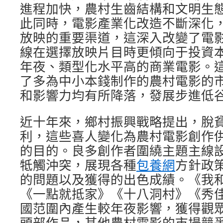
進程加快，農村生齒結構和文明生
此同時，電影產業化改造不斷深化
放映的重要渠道，這深入改變了電
線在選擇放映片目時更傾向于投資
年夜、類型化水平高的商業電影。
了多為中小本錢制作的農村電影的
和影響力均有所降落，發展步進低
近十年來，鄉村振興戰略提出，脫
利，這些喜人變化為農村電影創作
的目的。良多創作者圍繞主題主線
牴觸沖突，展現各種
包養網
方針政
的問題以及獲得的出色成績。《我
《一點就抵家》《十八洞村》《秀
國范圍內產生較年夜影響，獲得觀
頭部作品，其他農村電影的市場競