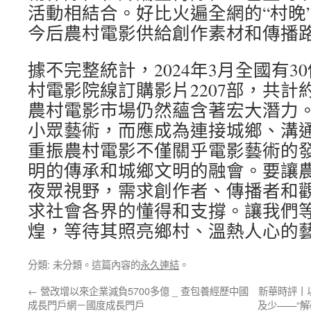
活動相結合。好比火遍全網的“村晚”
今后農村電影供給創作素材和傳播
據不完整統計，2024年3月全國有3
村電影院線訂購影片2207部，共計約
農村電影市場仍然蘊含著宏大潛力
小眾藝術，而應成為連接城鄉、溝
重振農村電影不僅關乎電影藝術的
明的傳承和城鄉文明的融會。要讓
夜眾視野，需求創作者、傳播者和
求社會各界的懂得和支撐。讓我們
煌，等待其照亮鄉村、溫熱人心的
分類: 未分類。這篇內容的
永久連結
。
←
營改增以來企業減負5700多億 _ 查包養經歷中國
新華時評丨
成長門戶網－國度成長門戶
及少——“