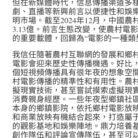
但在新媒體時代，信息傳播渠道多
劇、直播等新興前言以便捷性和娛
明市場。截至2024年12月，中國
3.13億。前言生態改變，使農村電
的重要載體，回歸為“電影的一種類
我信任隨著農村互聯網的發展和鄉
電影會迎來歷史性傳播機遇。好比，mob
個短視頻傳播具有很年夜的想象空
村電影傳播的精準性和有用性。農
擬現實技術，甚至嘗試摸索虛擬現
消費親身經歷。一些年夜型鄉鎮社
本身的鄉鎮影院，依托鄉村電影放
和商業放映有機結合起來，打造屬
的觀影基地和娛樂陣地。鼎力培養
創作隊伍和評論宣傳隊伍，甚至可