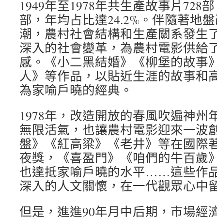
1949年至1978年共生產故事片728
部，年均占比達24.2%。伴隨著地
潮，農村社會結構和生產關系發生
深入的社會變革，為農村電影供給
感。《小二黑結婚》《柳堡的故事
人》等作品，以貼近生涯的故事和
為家喻戶曉的經典。
1978年，改造開放的春風吹遍神州
無限活氣，也讓農村電影迎來一波
盤》《紅高粱》《老井》等在國際
夜獎，《喜盈門》《咱們的牛百歲
也達抵家喻戶曉的水平……這些作
深入的人文關懷，在一代觀眾心中
但是，進進90年月中后期，市場經