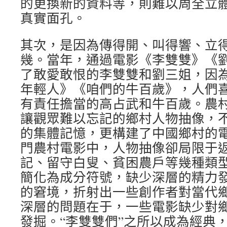
的更換新的資料等，則難以周全立
真實面孔。
其次，是因為傳得開、叫得響、立
幾。當年，通過電影《李雙雙》《
了敢愛敢恨的李雙雙和劉三姐，因
年輕人》《咱們的牛百歲》，人們
有責任擔當的高占武和牛百歲。農
讓觀眾難以忘記的鄉村人物抽像，
的集體記憶，更構建了中國鄉村的
門農村電影中，人物抽像卻局限于
記、留守白叟、貧困農戶等幾種類
簡化為成分符號，缺少深層的精力
的窘境，折射出一些創作者對當代
深層的問題在于，一些電影缺少對
發掘。“李雙雙們”之所以成為經典