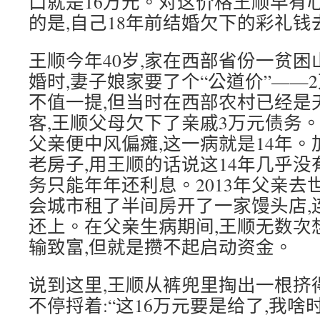
口就是16万元。对这价格王顺早有
的是,自己18年前结婚欠下的彩礼
王顺今年40岁,家在西部省份一贫困山
婚时,妻子娘家要了个“公道价”——
不值一提,但当时在西部农村已经是
客,王顺父母欠下了亲戚3万元债务。
父亲便中风偏瘫,这一病就是14年
老房子,用王顺的话说这14年几乎没有
务只能年年还利息。2013年父亲去
会城市租了半间房开了一家馒头店,连
还上。在父亲生病期间,王顺无数次
输致富,但就是攒不起启动资金。
说到这里,王顺从裤兜里掏出一根挤
不停捋着:“这16万元要是给了,我啥