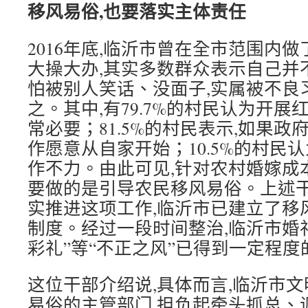
移风易俗,也要落实主体责任
2016年底,临沂市曾在全市范围内
大操大办,其实多数群众表示自己并
怕被别人笑话、没面子,实属被不良
之。其中,有79.7%的村民认为开
常必要；81.5%的村民表示,如果
作愿意从自家开始；10.5%的村民
作不力。由此可见,针对农村婚嫁成
要做的是引导农民移风易俗。上述干
实推进这项工作,临沂市已建立了移
制度。经过一段时间整治,临沂市婚
彩礼”等“不正之风”已得到一定程度
这位干部介绍说,具体而言,临沂市
易俗的主管部门,担负起牵头抓总、