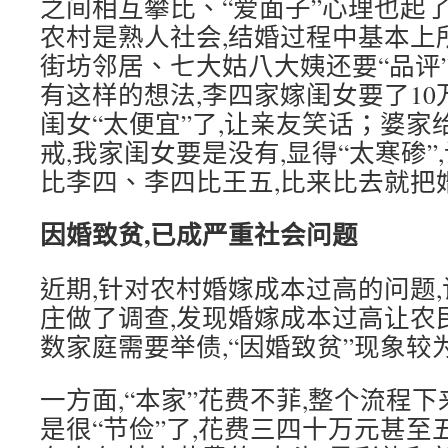
之间相互攀比、“爱面子”心理也起
农村是熟人社会,结婚过程中基本上
街坊邻居、七大姑八大姨还要“品评
有这样的想法,李四家嫁闺女要了10
闺女“太便宜”了,让亲友笑话；婆
戒,我家闺女要是没有,显得“太寒碜
比李四、李四比王五,比来比去就把
因婚致贫,已成严重社会问题
近期,针对农村婚嫁成本过高的问题
庄做了调查,发现婚嫁成本过高让农
数家庭需要举债,“因婚致贫”现象较
一方面,“本家”花费不菲,整个流程
是很“节俭”了,花费三四十万元甚