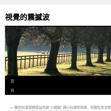
跳
至
視覺的震撼波
主
要
內
容
首
頁
←
模仿抖音视频搭讪邻桌”小姐姐” 两小伙进牢房查
中国生态文明