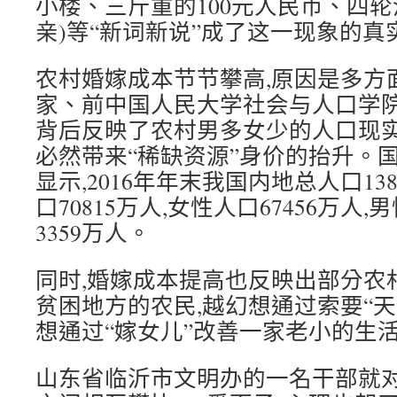
小楼、三斤重的100元人民币、四轮
亲)等“新词新说”成了这一现象的真
农村婚嫁成本节节攀高,原因是多方
家、前中国人民大学社会与人口学院
背后反映了农村男多女少的人口现实
必然带来“稀缺资源”身价的抬升。
显示,2016年年末我国内地总人口13
口70815万人,女性人口67456万
3359万人。
同时,婚嫁成本提高也反映出部分农
贫困地方的农民,越幻想通过索要“天
想通过“嫁女儿”改善一家老小的生
山东省临沂市文明办的一名干部就对