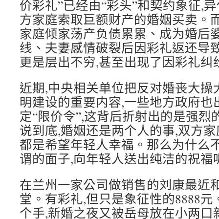
价彩礼”已经由“彩头”和契约象征,
方家庭索取巨额财产的婚姻买卖。
家庭倾家荡产负债累累、成为婚后
线、夫妻感情破裂后因彩礼返还导
更是层出不穷,甚至出现了因彩礼纠
近期,中央相关单位把反对婚丧大操
明建设的重要内容,一些地方政府也
定“限价令”,这背后折射出的是强
说到底,婚姻还是两个人的事,双方家
都是希望年轻人幸福。那么为什么不
谓的面子,向年轻人送出纯洁的祝福
在兰州一家公司做销售的刘康最近
堂。有彩礼,但只是象征性的8888
个手,新婚之夜又被岳母放在小两口