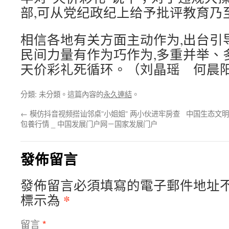
部,可从党纪政纪上给予批评教育乃
相信各地有关方面主动作为,出台引
民间力量有作为巧作为,多重并举、
天价彩礼死循环。（刘晶瑶 何晨
分類: 未分類。這篇內容的
永久連結
。
←
模仿抖音视频搭讪邻桌”小姐姐” 两小伙进牢房查
中国生态文明
包養行情 _ 中国发展门户网－国家发展门户
發佈留言
發佈留言必須填寫的電子郵件地址
*
標示為
留言
*