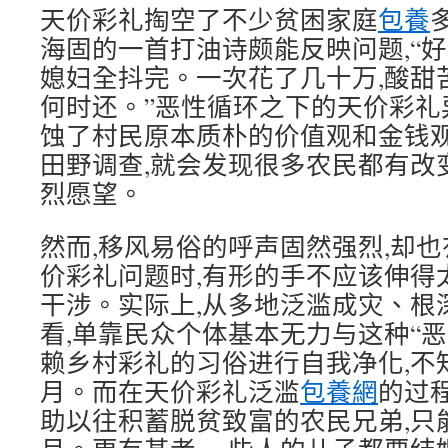
天价彩礼掏空了不少贫困家庭
包養
海固的一首打油诗颇能反映问题,“好
媳妇全抖完。一次花了几十万,酸甜
何时还。”恶性循环之下的天价彩礼
蚀了村民原本质朴的价值观和金钱
田野调查,就会发现很多农民都有改
烈愿望。
然而,移风易俗的呼声固然强烈,却也
价彩礼问题时,有形的手不应该伸得
干涉。实际上,从多地泛滥成灾、根
看,单靠民众个体基本无力与这种“
赖乡村彩礼的习俗进行自我净化,不
月。而在天价彩礼泛滥
包養網
的过
助以往积蓄脱贫致富的农民兄弟,只