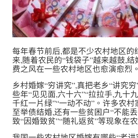
每年春节前后,都是不少农村地区的
来,随着农民的“钱袋子”越来越鼓,
费之风在一些农村地区也愈演愈烈
乡村婚嫁“穷讲究”,真把老乡“讲究穷
些年“见见面,六十六”“拉拉手,九十九
千红一片绿”“一动不动”。许多农
至举债结婚,还有一些贫困户“不能丢
致“因婚致贫”“随礼返贫”等现象在
我国一些农村地区婚嫁有哪些“老讲究