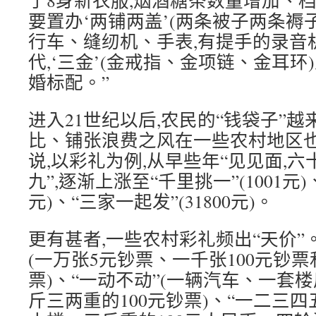
了8身新衣服,烟酒糖茶数量增加、档
要置办‘两铺两盖’(两条被子两条褥子
行车、缝纫机、手表,有提手的录音机
代,‘三金’(金戒指、金项链、金耳环
婚标配。”
进入21世纪以后,农民的“钱袋子”越
比、铺张浪费之风在一些农村地区
说,以彩礼为例,从早些年“见见面,六
九”,逐渐上涨至“千里挑一”(1001元)、
元)、“三家一起发”(31800元)。
更有甚者,一些农村彩礼频出“天价”
(一万张5元钞票、一千张100元钞票
票)、“一动不动”(一辆汽车、一套楼
斤三两重的100元钞票)、“一二三四