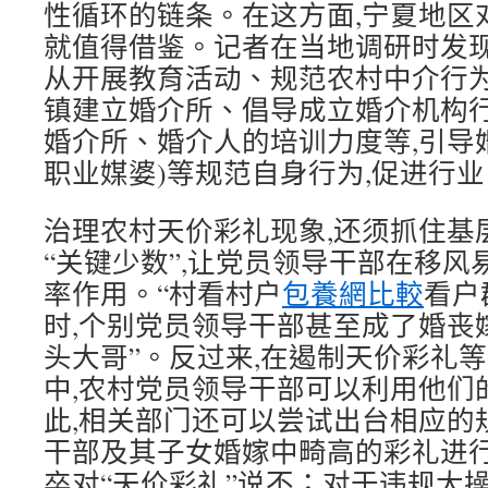
性循环的链条。在这方面,宁夏地区
就值得借鉴。记者在当地调研时发现
从开展教育活动、规范农村中介行为
镇建立婚介所、倡导成立婚介机构行
婚介所、婚介人的培训力度等,引导
职业媒婆)等规范自身行为,促进行
治理农村天价彩礼现象,还须抓住基
“关键少数”,让党员领导干部在移
率作用。“村看村户
包養網比較
看户
时,个别党员领导干部甚至成了婚丧
头大哥”。反过来,在遏制天价彩礼
中,农村党员领导干部可以利用他们
此,相关部门还可以尝试出台相应的
干部及其子女婚嫁中畸高的彩礼进行
卒对“天价彩礼”说不；对于违规大