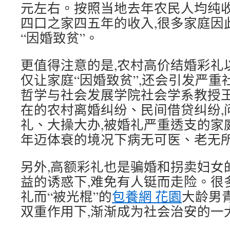
元左右。按照当地去年农民人均纯收
四口之家四五年的收入,很多家庭因
“因婚致贫”。
更值得注意的是,农村高价结婚彩礼
仅让家庭“因婚致贫”,还会引发严
哲学与社会发展学院社会学系教授王
在的农村离婚纠纷、民间借贷纠纷,
礼、大操大办,被婚礼严重透支的家
年迈体衰的境况下病无可医、老无所
另外,高额彩礼也是骗婚和拐卖妇女
益的诱惑下,难免有人铤而走险。很
礼而“被光棍”的
包養網 花園
大龄男
双重作用下,渐渐成为社会治安的一