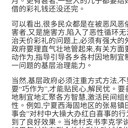
月。更有甚者,一些人的儿子都要结
借的彩礼钱还没还完。
可以看出,很多民众都是在被恶风恶
害者,又是施害方,陷入了恶性循环无
治天价彩礼的问题上,必须有强大的
政府要理直气壮地管起来,有关方面
动作为,指导引导各乡各村因地制宜
一问题的基层治理能力。
当然,基层政府必须注重方式方法,不
要“巧作为”,才能贴民心,解民忧。
地制宜地汇聚各方智慧,激活民间组
性。例如,宁夏西海固地区的张易镇
事会”对村中大操大办红白喜事的行
到了良好效果。当地村支书李克学说: