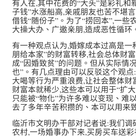
有人在,其中花费的“大头”是彩礼和
子钱”水涨船高,亲戚朋友也苦不堪言
借钱“随份子”。为了“捞回本”,一
大操大办、广邀亲朋,造成恶性循环
有一种观点认为,婚嫁成本过高是一
朋给本家”的财富转移,社会总体财富
成“因婚致贫”的问题。但从实际情况
也”。有几点理由可以反驳这个观点
大喝等行为严重浪费,让社会整体财
财富本就稀少,这些本可以用于“扩大
只能被“物化”为许多难以变现、难
去了多年辛苦积攒的、本可以用来致
临沂市文明办干部对记者说:我们调
农村,一场婚事办下来,买房买车送彩