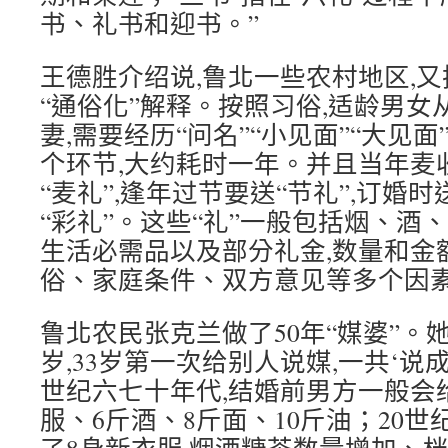
书、礼书和迎书。”
王德胜介绍说,鲁北一些农村地区,
“通俗化”解释。按照习俗,适龄男
妻,需要经历“问名”“小见面”“大见
个环节,大约耗时一年。并且当年麦
“麦礼”,逢年过节要送“节礼”,订婚时
“彩礼”。这些“礼”一般包括烟、酒
生活必需品以及部分礼金,数量和金
俗、家庭条件、双方意见等多个因
鲁北农民张克兰做了50年“媒婆”。她
岁,33岁第一次给别人说媒,一共‘说成
世纪六七十年代,结婚前男方一般会
服、6斤酒、8斤面、10斤油；20世