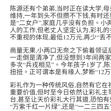
陈源还有个弟弟,当时正在读大学,母
维持,一年到头不但攒不下钱,有时
是“二女户”,家庭几乎没有负担。
人的工作,但老丈人坚定认为,彩礼
不重视的体现,最低12万元,再少“丢
商量无果,小两口无奈之下偷着领证
一走倒是清净了,但没想到3年间两家
多次“兵戎相见”。今年孩子1岁了,
扭扭。正可谓本是有缘人,梦断“12万
彩礼作为一种传统风俗,自然有它在
重要价值,但时至今日依然让彩礼主
台,甚至让天价彩礼大行其道,恐怕
“万紫千红一片绿”,还是“一二三四五