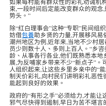
如果每村能有群众性的彩礼劝诫机构
束,一段时间后定能改变群众的观念,
势头。”
除“红白理事会”这种“专职”民间组
妨借
包養
助乡贤的力量,开展移风易
潮州地区为例,近年来,当地不少村居
员少则数十人、多则上百人。“乡咨
龄、从事各行各业,他们既熟悉本地
展,为反哺家乡带来不少“新点子”。
人组织起来,让这些乡里乡亲中的“能
制天价彩礼,向村民们讲明彩礼恶性
能起到良好的效果。
政府的“有形之手”必须给力,才能
邪气尽快得到遏制,早日为苦不堪言