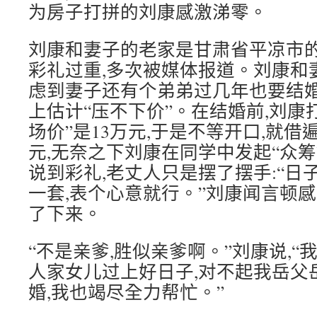
为房子打拼的刘康感激涕零。
刘康和妻子的老家是甘肃省平凉市的
彩礼过重,多次被媒体报道。刘康和
虑到妻子还有个弟弟过几年也要结婚
上估计“压不下价”。在结婚前,刘康
场价”是13万元,于是不等开口,就借
元,无奈之下刘康在同学中发起“众筹
说到彩礼,老丈人只是摆了摆手:“日
一套,表个心意就行。”刘康闻言顿
了下来。
“不是亲爹,胜似亲爹啊。”刘康说,
人家女儿过上好日子,对不起我岳父
婚,我也竭尽全力帮忙。”