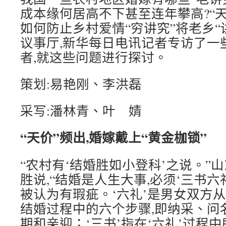
成本缘何居高不下甚至连年攀高?“天
如何防止乡村爱情“穷讲究”将老乡“
议事厅,新华每日电讯记者专访了一
者,就这些问题进行探讨。
策划:易艳刚、李洪磊
采写:潘林青、叶 婧
“天价”频出,婚嫁戴上“黄金枷锁”
“农村有‘结婚胜如小登科’之说。”
胜说,“结婚是人生大事,必须‘三书六
被认为有瑕疵。‘六礼’是男女双方
结婚过程中的六个步骤,即纳采、问
期和亲迎；‘三书’指在‘六礼’过程