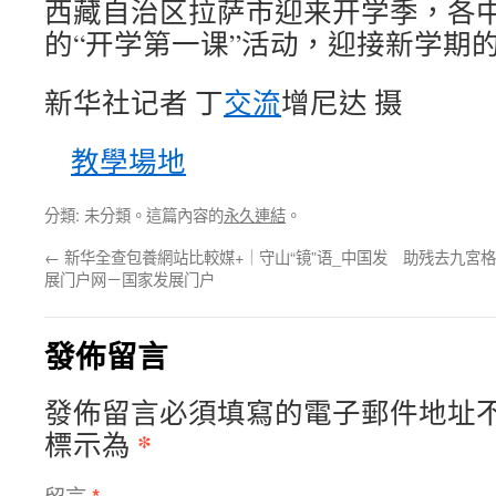
西藏自治区拉萨市迎来开学季，各
的“开学第一课”活动，迎接新学期
新华社记者 丁
交流
增尼达 摄
教學場地
分類: 未分類。這篇內容的
永久連結
。
←
新华全查包養網站比較媒+｜守山“镜”语_中国发
助残去九宮格
展门户网－国家发展门户
發佈留言
發佈留言必須填寫的電子郵件地址
*
標示為
留言