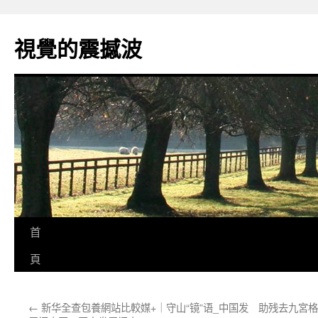
跳
至
視覺的震撼波
主
要
內
容
首
頁
←
新华全查包養網站比較媒+｜守山“镜”语_中国发
助残去九宮格