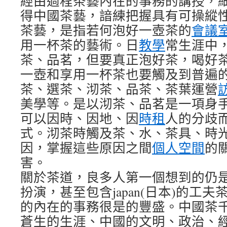
經由過程茶藝內在的事務的講授，
得中國茶藝，諳練把握具有可操縱
茶藝，是指若何泡好一壺茶的
會議
用一杯茶的藝術。日
教學
常生涯中
茶、品茗，但要真正泡好茶，喝好
一壺和享用一杯茶也要觸及到普遍
茶、選茶、沏茶、品茶、茶葉運營
美學等。是以沏茶、品茗是一項身
可以因時、因地、因
時租
人的分歧
式。沏茶時觸及茶、水、茶具、時
因，掌握這些原因之間
個人空間
的
害。
關於茶道，良多人第一個想到的仍
扮演，甚至包含japan(日本)的工
的內在的事務很是的豐盛。中國茶
蒼生的生涯、中國的文明、政治、