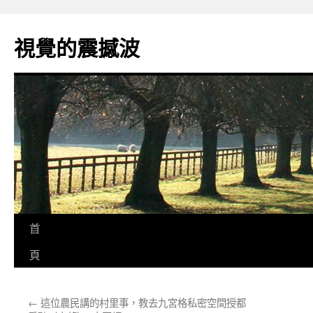
跳
至
視覺的震撼波
主
要
內
容
首
頁
←
這位農民講的村里事，教去九宮格私密空間授都