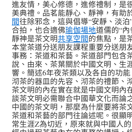
進友情，美心修德，進修禮制，是
美典禮。品茗能靜心、靜神，有助
間
往除邪念，這與倡導“安靜、淡泊
合拍，也合適佛
瑜伽場地
道儒的“內
靜神是茶文明
共享空間
的焦點，是
本堂茶道分送朋友課程重要分送朋
事務：茶道和茶藝。茶道部門包含
說、由來、茶葉關於中國文明、生
響。簡述6年夜茶類以及各自的功能
沏茶的器皿的先容、沏茶的禮節、
茶文明的內在實在就是中國文明內
談茶文明必需聯合中國華文化而論
中國的茶文明，那麼為什麼要將茶
茶道和茶藝的部門往論述呢。很顯
常生涯Z為切近，原來就與中國人