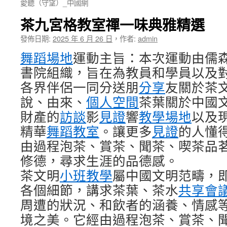
愛聽（守望）_中國網
茶九宮格教室禪一味典雅精選
發佈日期:
2025 年 6 月 26 日
，
作者:
admin
舞蹈場地
運動主旨：本次運動由儒
書院組織，旨在為教員和學員以及
各界伴侶一同分送朋
分享
友關於茶
說、由來、
個人空間
茶葉關於中國
財產的
訪談
影
見證
響
教學場地
以及
精華
舞蹈教室
。讓更多
見證
的人懂
由過程泡茶、賞茶、聞茶、喫茶品
修德，尋求生涯的品德感。
茶文明
小班教學
屬中國文明范疇，
各個細節，講求茶葉、茶水
共享會
周遭的狀況、和飲者的涵養、情感
境之美。它經由過程泡茶、賞茶、