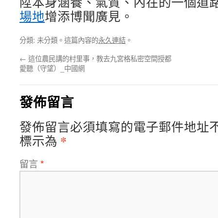
陞本身涵養、氣質、內在的一個道
場地
增添博聞廣見。
分類: 未分類。這篇內容的
永久連結
。
←
這位農民講的村里事，教去九宮格私密空間授都
愛聽（守望）_中國網
發佈留言
發佈留言必須填寫的電子郵件地址
*
標示為
留言
*