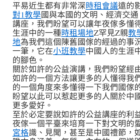
平易近生都有非常深
時租會議
遠的
對1教學
國與本國的文明、經濟交通
講座，我們盼望可以讓年夜傢多懂
生涯中的一種
時租場地
Z罕見Z親
教
地
為我們這個陳舊國傢的經過的事
一筆，它在
小班教學
中國人的生涯
的腳色。
關於如許的公益演講，我們盼望經
如許的一個方法讓更多的人懂得我
的一個角度來多懂得一下我們國傢
盼望以此可以惹起更多的人關於中
更多愛好。
至於必定要說如許的公益講座的利
夜傢一個平臺來培育一下對文明的
宮格
識、見聞，甚至是中國禮節，