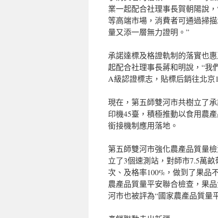
業一起配合社理事長賀朝陽說，“
等高端市場，消費者可通過掃描
量又添一層無力證明。”
承諾達標及格證軌制的落實也惠
起配合社理事長蔣和明說，“我們
A級認證標志，貼標后銷往北京1
現在，第五師雙河市共樹立了承
印機45臺，積極推動以食用農
銜接機制應用落地。
第五師雙河市強化農產品質量檢
立了3個速測站，對師市7.5萬
次、及格率100%，做到了果
農產品質量平安聯合檢查，果品
河市也被評為“國家農產品質量平