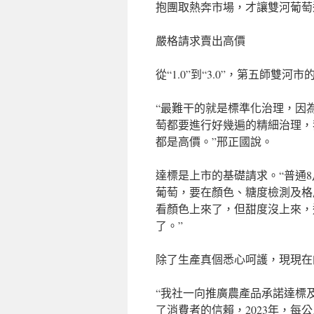
抱團取熱奔市場，才讓雙河葡萄
嚴格請求賣出高價
從“1.0”到“3.0”，第五師雙
“最難干的就是標準化治理，因
萄都要進行好幾遍的精細治理，
都是高價。”邢正國說。
達標是上市的基礎請求。“普通
葡萄，要在顏色、糖度檢測及格
看顏色上來了，但甜度沒上來，
了。”
除了生產真個悉心呵護，現現在
“我社一向推廣農產品承諾達標
了消費者的信賴，2023年，每