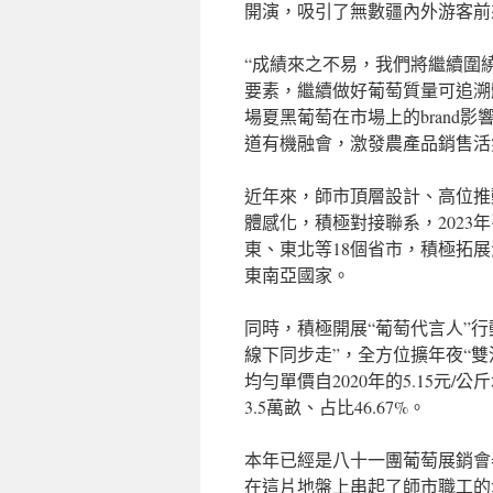
開演，吸引了無數疆內外游客前
“成績來之不易，我們將繼續圍
要素，繼續做好葡萄質量可追溯體
場夏黑葡萄在市場上的brand
道有機融會，激發農產品銷售活
近年來，師市頂層設計、高位推
體感化，積極對接聯系，2023
東、東北等18個省市，積極拓
東南亞國家。
同時，積極開展“葡萄代言人”
線下同步走”，全方位擴年夜“
均勻單價自2020年的5.15元/公
3.5萬畝、占比46.67%。
本年已經是八十一團葡萄展銷會
在這片地盤上串起了師市職工的