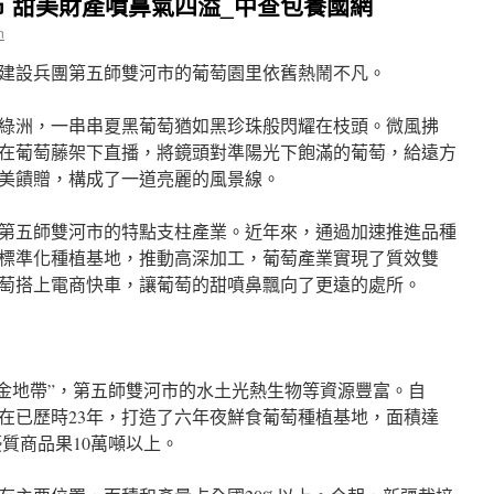
 甜美財產噴鼻氣四溢_中查包養國網
n
建設兵團第五師雙河市的葡萄園里依舊熱鬧不凡。
綠洲，一串串夏黑葡萄猶如黑珍珠般閃耀在枝頭。微風拂
在葡萄藤架下直播，將鏡頭對準陽光下飽滿的葡萄，給遠方
美饋贈，構成了一道亮麗的風景線。
第五師雙河市的特點支柱產業。近年來，通過加速推進品種
標準化種植基地，推動高深加工，葡萄產業實現了質效雙
萄搭上電商快車，讓葡萄的甜噴鼻飄向了更遠的處所。
黃金地帶”，第五師雙河市的水土光熱生物等資源豐富。自
現在已歷時23年，打造了六年夜鮮食葡萄種植基地，面積達
優質商品果10萬噸以上。