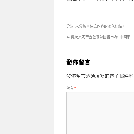
分類: 未分類。這篇內容的
永久連結
。
←
傳統文明帶查包養熱圖書市場_中國網
發佈留言
發佈留言必須填寫的電子郵件地
留言
*