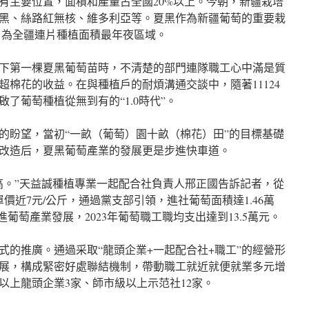
有主要位置，面積和產量占全國20%以上。今朝，新疆栽培
黑、絲路紅無核、維多利亞等。夏黑作為新疆葡萄的重要栽
畝，為全疆連片種植面積最年夜區域。
下第一棵夏黑葡萄苗時，不清楚的部門連隊職工心中滿是質
棉花的收益。在與種植戶的耐煩溝通交談中，隨著11124
了葡萄種植從無到有的“1.0時代”。
萄的盼望，當初“一畝（葡萄）園十畝（棉花）田”的目標基礎
配套改造后，夏黑葡萄產業的發展更是步進快車道。
高。”天益誠種植專業一起配合社負責人邢正國告訴記者，從
單價近7元/公斤，通過黨支部引領，進社葡萄面積達1.46萬
葡萄產業發展，2023年葡萄職工職均支出達到13.5萬元。
式的推廣。通過采取“龍頭企業+一起配合社+職工”的經營形
展，構成緊密好處聯結機制，帶動職工就近就便就業多元增
以上龍頭企業3家、師市級以上示范社12家。