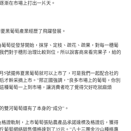
逐漸在市場上打出一片天。
河市的夏黑葡萄產業經歷了飛躍發展。
為葡萄從發芽開始，抹芽、定枝、疏花、疏果，對每一穗葡
我們對于穗形治理比較到位，所以說客商來看完果子，給的
8月5號擺佈夏黑葡萄就可以上市了，可是我們一起配合社的
后才幹采摘上市。”邢正國強調，“良多市場上的葡萄，你別
這種葡萄一上到市場，讓消費者吃了覺得欠好吃就麻煩
的雙河葡萄還有了本身的“成分”。
及格證軌制，上市葡萄張貼農產品承諾達標及格證后，獲得
公斤葡萄網絡銷售價格達到了35元。”八十三團金沙山種植專