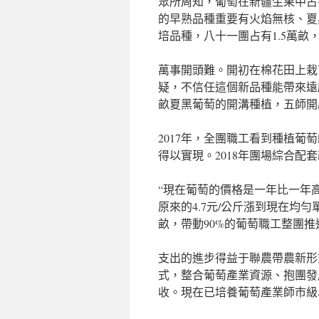
眾所周知，葡萄在新疆生果中占
的早熟品種重要有火焰無核、夏
培品種，八十一團占有1.5萬
萬事開頭難。開初在棉花田上栽
疑，不信任這個新品種能帶來遠超
畝夏黑葡萄的開溝種植，五師開啟
2017年，全團職工看到種植葡
得以實現。2018年團場綜合
“現在葡萄的價格是一年比一年
原來的4.7元/公斤漲到現在均勻
畝，帶動90%的葡萄職工整團推進
支出的進步得益于聯農帶農新形
式，整合葡萄產業資源、抱團發
收。現在已培養葡萄產業師市級