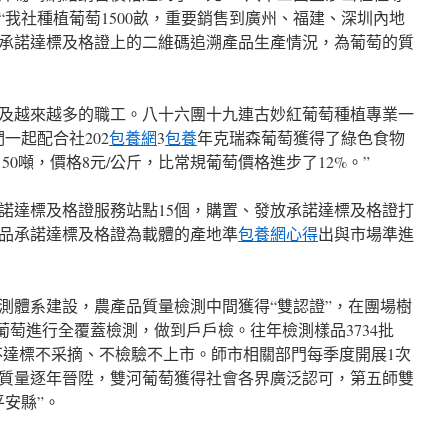
我社種植葡萄1500畝，重要銷售到廣州、福建、深圳內地
承諾達標及格證上的二維碼追溯產品生產情況，為葡萄的質
及越來越多的職工。八十六團十九連古妙紅葡萄種植專業一
一起配合社202
包養網
3
包養
年克瑞森葡萄獲得了綠色食物
50噸，價格8元/公斤，比常規葡萄價格進步了12%。”
諾達標及格證服務站點15個，購置、發放承諾達標及格證打
產品承諾達標及格證為載體的產地準
包養網心得
出與市場準進
測體系建設，農產品質量檢測中間獲得“雙認證”，在團場樹
畝葡萄進行全覆蓋檢測，做到戶戶檢。往年檢測樣品3734批
品不達標不采摘、不檢驗不上市。師市相關部門每季度開展1次
質量逐年晉陞，雙河葡萄獲得社會各界廣泛認可，第五師雙
安縣”。