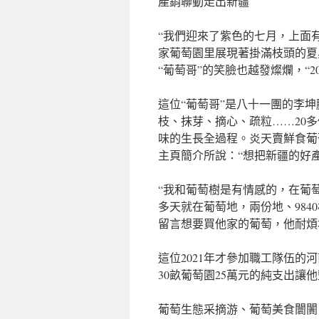
產銷聯動走出新疆
“我們迎來了紫色的七月，上面
家葡萄園里展現著掛滿枝頭的夏
“葡萄哥”的笑臉也越發燦爛，“20
這位“葡萄哥”是八十一團的李
枝、抹芽、摘心、疏粒……20
味的生長全過程。炎天賣鮮食葡
主頁簡介所說：“想把新疆的好
“我和葡萄樹是有情感的，在葡萄
多天就在葡萄地，兩份地、984
留言想要買他家的葡萄，他耐煩
這位2021年才參加職工隊伍的
30畝葡萄園25萬元的純支出讓
葡萄生態采摘游、葡萄美食闤闠