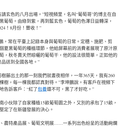
有請玄色的八月出場。”短視頻里，名叫“葡萄哥”的博主在自
黑葡萄。由綠到紫，再到藍玄色，葡萄的色澤日益轉深，
24！8月份！豐收！”
坤鵬，常在平臺上記錄本身與葡萄的日常。定穗、施肥、剪
多個夏黑葡萄的種植環節，他給屏幕前的消費者展現了原汁原
萄，秋冬賣天然晾曬的葡萄干，他的設法很簡單，正如他的
產品送到全國各地。”
樹藤出土的那一刻我們就晝夜相伴，一年365天，我有260
0棵樹，每一棵我都認真對待。”李坤鵬說。有客戶在視頻下
地告訴客戶：“紅了
包養
還不可，黑了才好吃。”
河南小伙除了自家種植15畝葡萄園之外，又別的承包了15畝，
他堅定了在新疆發展的決心。
、農特產品展、葡萄文明展……一系列出色紛呈的活動絢爛