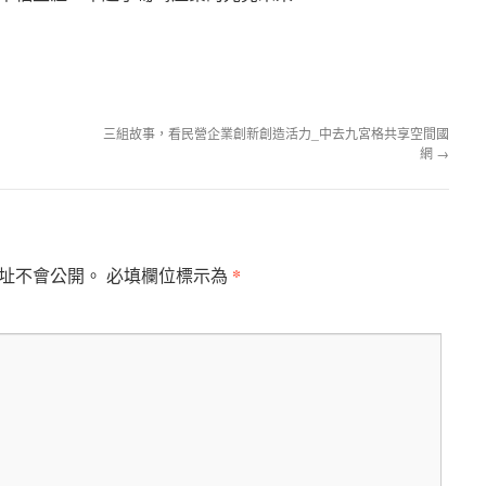
三組故事，看民營企業創新創造活力_中去九宮格共享空間國
網
→
*
址不會公開。
必填欄位標示為