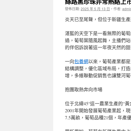
絲路黑珍珠非常熱絡上市
發佈日期:
2025 年 5 月 13 日
，
作者:
admi
炎天已至尾聲，但位于新疆生產
湛藍的天空下是一看無際的葡萄
過，葡萄葉隨風起舞，主播們站
的伴侶訴說著這一年夜天然的甜
一向
包養網
以來，葡萄產業都是
結構調整，優化區域布局，打造
增，多維聯動促銷售也讓雙河葡
抱團取熱奔向市場
位于北緯45°這一農業生產的“
2001年開始發展葡萄產業起，
7.5萬畝，葡萄品種21個，年產