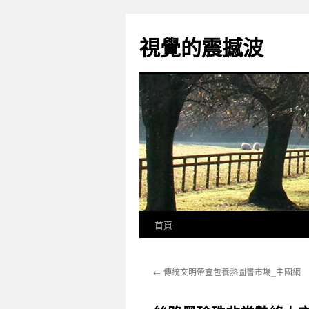
跳
至
視覺的震撼波
主
要
內
容
首頁
←
傳統文明帶查包養熱圖書市場_中國網