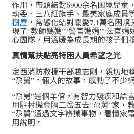
作用，帶頭結對6900余名困境兒童，
執委、三八紅旗手、最美家庭成員等
樹屋
，常態化結對關愛7.1萬名困
現了“教師媽媽”“警官媽媽”“法官
心團隊，用溫暖為成長期的孩子們
真情幫扶點亮特困人員希望之光
定西消防救援干部趙志剛，親切地
“尕舅”。倆人的故事，感動了不少
“尕舅”是個羊倌，有智力殘疾和語
用駐村機會隔三岔五去“尕舅”家，
“尕舅”通過文字辨識事物，看懂家
用說明。