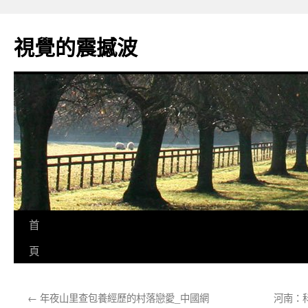
跳
至
視覺的震撼波
主
要
內
容
首
頁
←
年夜山里查包養經歷的村落戀愛_中國網
河南：