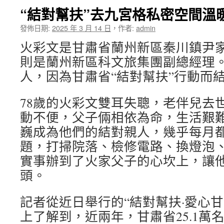
“結對幫扶”去九宮格私密空間溫
發佈日期:
2025 年 3 月 14 日
，
作者:
admin
火彩文是甘肅省蘭州新區秦川鎮尹
則是蘭州新區科文旅集團副總經理
人，因為甘肅省“結對幫扶”行動而
78歲的火彩文雙耳失聰，老伴兒去
動不便，父子倆相依為命，生活艱難。
巍成為他們的結對親人，幾乎每月
題，打掃院落、檢修電路、換燈泡
實事辦到了火家父子的心坎上，讓
頭。
記者從近日舉行的“結對幫扶·愛心
上了解到，近兩年，甘肅省25.1萬名