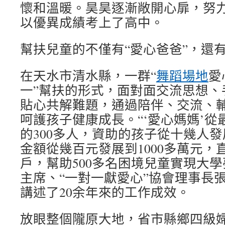
懷和溫暖。昊昊逐漸敞開心扉，努
以優異成績考上了高中。
幫扶兒童的不僅有“愛心爸爸”，還有
在天水市清水縣，一群“
舞蹈場地
愛
一”幫扶的形式，面對面交流思想、
貼心共解難題，通過陪伴、交流、
呵護孩子健康成長。“‘愛心媽媽’從
的300多人，資助的孩子從十幾人發
金額從幾百元發展到1000多萬元，直
戶，幫助500多名困境兒童實現大學
主席、“一對一獻愛心”協會理事長
講述了20余年來的工作成效。
放眼整個隴原大地，省市縣鄉四級婦