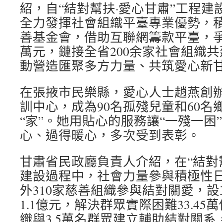
紹，自“結對幫扶·愛心甘肅”工程
全力發揮社會組織平臺專業優勢，積
善基金會，借助互聯網籌款平臺，爭取
萬元，鏈接全省200余家社會組織共
動營造匯聚多方力量、共筑愛心新
在張掖市民樂縣，愛心人士趙燕創
訓中心，成為90名孤殘兒童和60名
“家”。她用貼心的服務讓“一殘一困
心、過得暖心，多次受到表彰。
甘肅省民政廳負責人介紹，在“結對
建設過程中，社會力量參與積極性
外310家慈善組織參與結對關愛，
1.1億元，解決群眾實際困難33.45
織與3.5萬名群眾建立輔助結對關系，