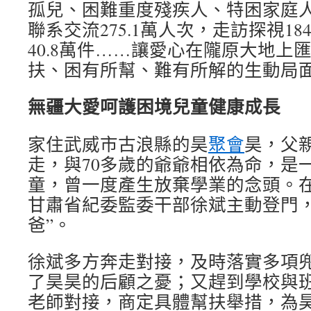
孤兒、困難重度殘疾人、特困家庭
聯系交流275.1萬人次，走訪探視1
40.8萬件……讓愛心在隴原大地上
扶、困有所幫、難有所解的生動局
無疆大愛呵護困境兒童健康成長
家住武威市古浪縣的昊
聚會
昊，父
走，與70多歲的爺爺相依為命，是
童，曾一度產生放棄學業的念頭。
甘肅省紀委監委干部徐斌主動登門，
爸”。
徐斌多方奔走對接，及時落實多項
了昊昊的后顧之憂；又趕到學校與
老師對接，商定具體幫扶舉措，為