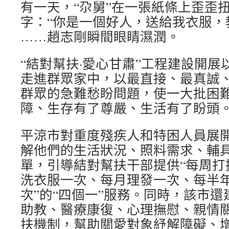
有一天，“尕舅”在一張紙條上歪歪
字：“你是一個好人，送給我衣服，
……趙志剛瞬間眼睛濕潤。
“結對幫扶·愛心甘肅”工程建設開
走進群眾家中，以最直接、最真誠
群眾的急難愁盼問題，使一大批困
障、生存有了尊嚴、生活有了盼頭
平涼市對重度殘疾人和特困人員展
解他們的生活狀況、照料需求、輔
單，引導結對幫扶干部提供“每周打
洗衣服一次、每月理發一次、每半
次”的“四個一”服務。同時，該市還
助教、醫療康復、心理撫慰、親情關
扶機制，幫助關愛對象紓解障礙、