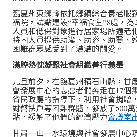
臨夏州東鄉縣依托鄉鎮綜合養老服
福院，試點建設“幸福食堂”8處，為
人員和低保對象進行居家場所適老化
特困人員提供助潔、助浴、助醫、
困難群眾感受到了濃濃的關愛。
滿腔熱忱凝聚社會組織善行義舉
元旦前夕，在臨夏州積石山縣，甘
會發展中心的志愿者們奔走在17個
省民政廳的指導下，利用社會捐贈，
對幫扶戶等困難群體，發放了500
貼，緩解了他們的經濟壓力
會議室
甘肅一山一水環境與社會發展中心