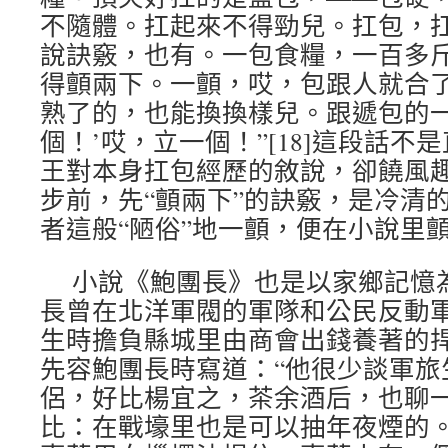
不隨體。扛起來不得勁兒。扛包，
說訣竅，也有。一包食糧，一百多
得顫兩下。一顫，哎，包跟人就合
熟了的，也能換換樣兒。跟遞包的一
個！’哎，立一個！”[18]這段話
王對本身扛包經歷的敘說，卻饒風
步前，先“顫兩下”的訣竅，是冷清
者這般“陋俗”地一顫，便在小說里
小說《鮑團長》也是以家鄉記憶
長曾在北洋軍閥的軍隊和公民反動
生時擔負縣城里由商會出錢養著的
先容鮑團長時寫道：“他很少談軍旅
侶，好比楊宜之，茶余酒后，也聊
比：在戰壕里也是可以抽年夜煙的