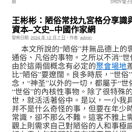
網
DRDY電
王彬彬：陋俗常找九宮格分享識
資本–文史–中國作家網
發佈日期:
2024 年 12 月 7 日
，
作者:
admin
本文所說的“陋俗”并無品德上的
通俗、凡俗的事物。之所以不消“世俗
由於這兩個概念有必定的
聚會場地
比“陋俗”要遼闊。良多時辰，“世俗
念，“神圣”以外的一切，都屬于“世俗
“世俗”的內核性事物。除了很特殊
世，就活活著俗中。是以，一小我
并不是什么奇怪的事，但要在年少
常識，卻不那么不難。這客不雅上
觀上則需求自己對陋俗的人和事極