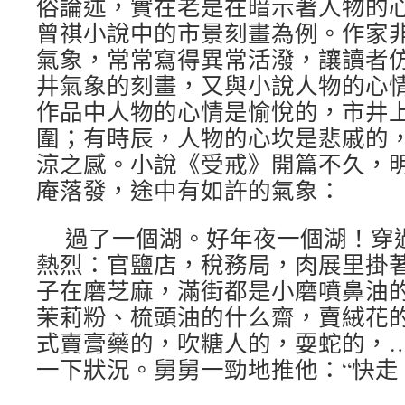
俗論述，實在老是在暗示著人物的
曾祺小說中的市景刻畫為例。作家
氣象，常常寫得異常活潑，讓讀者
井氣象的刻畫，又與小說人物的心
作品中人物的心情是愉悅的，市井
圍；有時辰，人物的心坎是悲戚的
涼之感。小說《受戒》開篇不久，
庵落發，途中有如許的氣象：
過了一個湖。好年夜一個湖！穿
熱烈：官鹽店，稅務局，肉展里掛
子在磨芝麻，滿街都是小磨噴鼻油
茉莉粉、梳頭油的什么齋，賣絨花
式賣膏藥的，吹糖人的，耍蛇的，
一下狀況。舅舅一勁地推他：“快走！