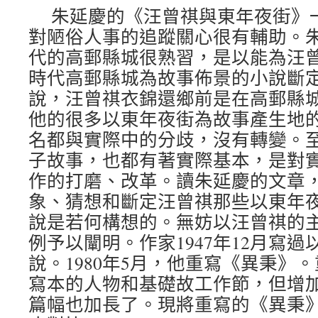
朱延慶的《汪曾祺與東年夜街》
對陋俗人事的追蹤關心很有輔助。
代的高郵縣城很熟習，是以能為汪
時代高郵縣城為故事佈景的小說斷定
說，汪曾祺衣錦還鄉前是在高郵縣
他的很多以東年夜街為故事產生地
名都與實際中的分歧，沒有轉變。
子故事，也都有著實際基本，是對
作的打磨、改革。讀朱延慶的文章
象、猜想和斷定汪曾祺那些以東年
說是若何構想的。無妨以汪曾祺的
例予以闡明。作家1947年12月寫過
說。1980年5月，他重寫《異秉》
寫本的人物和基礎故工作節，但增
篇幅也加長了。現將重寫的《異秉