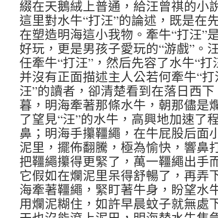
綴在天鵝絨上普通，給汪曾祺的小
這里對水牛“打汪”的論述，既是在
在塑造明海這小我物。牽牛“打汪”
好玩，更是男孩子愛玩的“游戲”。
任牽牛“打汪”，然后先容了水牛“打
并沒有正面描述主人公若何牽牛“打
汪”的讀者，卻清楚看到在落日西下
暮，明海牽著那條水牛，朝那儘是爛
了望見“汪”的水牛，高興地加速了
鼻；明海手攥韁繩，在牛屁股后面
泥里，擺佈翻騰，極為愉快，響鼻
把韁繩攥得更緊了，萬一韁繩出手
它假如在爛泥里呆得舒暢了，再弄
海牽著韁繩，緊盯著牛身，盼望水
用爛泥糊住，如許早晨蚊子就無處
天也沒能滾上泥巴，明海替水牛焦