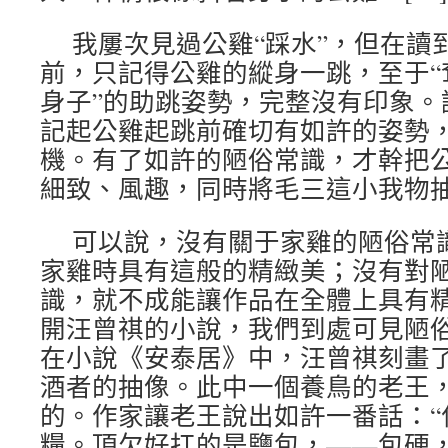
我屢次見過公雞“踩水”，但在讀
前，只記得公雞的縱身一跳，至于“
身子”的助跳姿勢，完整沒有印象。
記起公雞起跳前確切有如許的姿勢
機。有了如許的陋俗常識，才幹把公
細致、風趣，同時將毛三這小我物
可以說，沒有關于家雞的陋俗常
家雞時具有這般的精緻美；沒有對
識，就不成能讓作品在全體上具有
開汪曾祺的小說，我們到處可見陋
在小說《安泰居》中，汪曾祺刻畫
酒者的抽像。此中一個養鳥的老王
的。作家讓老王說出如許一番話：“
糧。頂欠好扛的是鹽包，——包硬