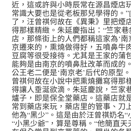
近，這或許與小時辰常在源昌煙店
常識大要也是從老板那兒學得的。”[
了，汪曾祺何故在《異秉》里把煙
得那樣精緻。朱延慶指出：“竺家巷
店，那條街上的人們都稱這家為‘南
京遷來的，熏燒做得好，五噴鼻牛
豆腐等很受接待。尤其是王家的蒲
能夠是由南京的噴鼻肚改革而成的。
公王老二便是‘南京老’后代的原型。”
曾祺何故在小說中把熏燒攤寫得那
得讓人垂涎欲滴。朱延慶說，竺家
爐子，即是保全堂藥店。這藥店就
常到藥店來玩，藥店里的管事、刀
他為“黑少”。這是由於汪曾祺奶名“小
“小黑少爺”，算是尊稱。“他簡直