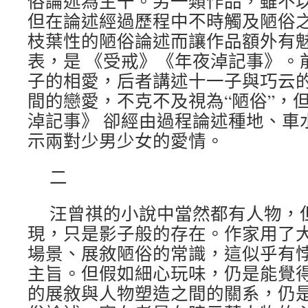
俗論述為主干。另一類作品，雖不
但在論述經過歷程中不時觸及陋俗
枝葉性的陋俗論述而讓作品額外有
表，是 《受戒》《年夜淖記事》。
子的相愛，后者講述十一子與巧云
間的戀愛，不克不及視為“陋俗”，
淖記事》 卻經由過程論述種地、車
示兩對少男少女的愛情。
二
汪曾祺的小說中當然都有人物，
現，只是影子般的存在。作家用了
場景、展敘陋俗的常識，這似乎有悖“
主旨。但假如細心玩味，仍是能覺
的展敘與人物塑造之間的關系，仍