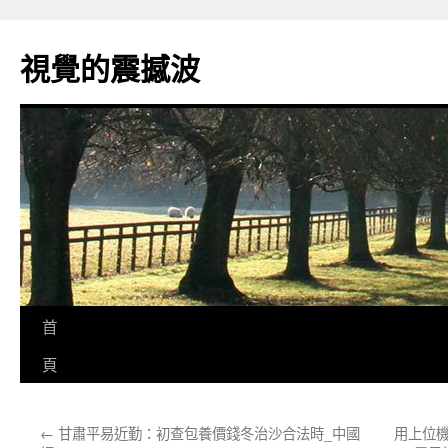
跳
至
視覺的震撼波
主
要
內
容
首
頁
←
甘肅平易近勤：初查包養價錢冬治沙合法時_中國
用上位機