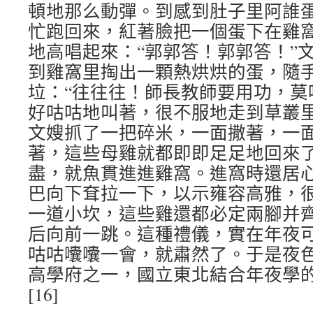
頓地那么動彈。到感到肚子里阿誰
忙跑回來，紅著臉把一個蛋下在雞
地高唱起來：“郭郭答！郭郭答！”
到雞窩里掏出一顆熱烘烘的蛋，隨
垃：“往往往！師長教師要用功，莫
好咕咕地叫著，很不服地走到草叢
文嫂抓了一把碎米，一面撒著，一面
著，這些母雞就都即即足足地回來
盡，就魚貫進進雞窩。進窩時還居
巴向下耷拉一下，以示雍容高雅，
一道小坎，這些雞還都必定兩腳并
后向前一跳。這種禮儀，實在年夜
咕咕囔囔一會，就肅然了。于是夜
高學府之一，國立東北結合年夜學
[16]