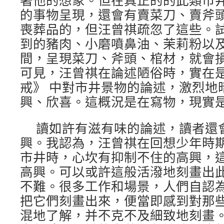
著他的想象。但在真正的的此類市
的事物呈現，還會有賣菜刀、賣斧
喪葬品的，但汪曾祺疏忽了這些。
到的豬肉、小磨噴鼻油、茉莉粉以
間，呈現菜刀、斧頭、棺材，就會
可見，汪曾祺在論述陋俗時，實在
戒》 中對市井景物的論述，激烈地
興、欣喜。這概況是在寫物，現實
讀如許有滋有味的論述，讀者還
興。我認為，汪曾祺在回想少年時
市井時，心坎有抑制不住的高興，
高興。可以或許這般活潑地刻畫出
不難。很多工作和場景，人們自認
把它們刻畫出來，便當即感到對那
混地了解，并不克不及細致地刻畫