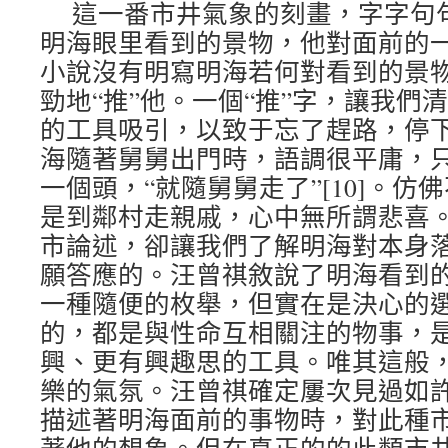
這一番市井氣象的刻畫，字字句
明海眼里看到的景物，他對面前的
小說沒有明寫明海若何對看到的景
勁地“推”他。一個“推”字，讓我們
的工具吸引，以致于忘了趕路，停
海隨著舅舅出門時，語調很平庸，
一個頭，“就隨舅舅走了”[10]。
是到鄰村走親戚，心中無所謂悲喜
市論述，卻讓我們了解明海對本身
願答應的。汪曾祺敘說了明海看到
一種隨便的枚舉，但實在是決心的
的，都是與性命互相關注的物事，
興、更有興趣思的工具。唯其這般
樂的氣氛。汪曾祺確定屢次見過如
描述著明海面前的事物時，對此種