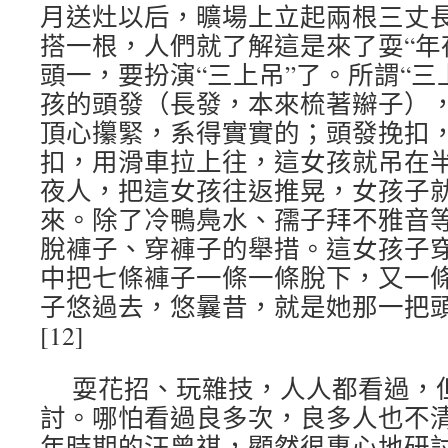
月送灶以后，曠場上立起兩根三丈
搭一根，人們就了解這是來了耍“年
頭一，要扮演“三上吊”了。所謂“三
孩的頭發（長發，本來梳著辮子）
頂心攥緊，系得實實的；頭發挽扣
扣，用滑車拉上往，這女孩就吊在
夜人，把這女孩往返推晃，女孩子
來。除了冷鴨鳧水、孺子拜不雅音
脫褲子、穿褲子的舉措。這女孩子
中把七條褲子一條一條脫下，又一
子悠過去，悠曩昔，就是她那一把
[12]
耍花招、玩雜技，人人都看過，
討。哪怕看過良多次，良多人也不
年時期的汪曾祺，顯然很專心地研