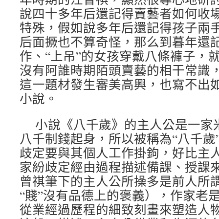
說四十多年后還記得賣藝者如何收
特殊，假如說多年后還記得孩子兩
后面撅也不算奇怪，那么到暮年還記
作、“上吊”的女孩穿戴八條褲子，
沒有阿誰時期陌頭賣藝的相干常識
這一題材發生審美高興，也寫不出
小說。
小說《八千歲》的主人公是一家
八千制錢起身，所以被稱為“八千歲
歧定要與其個人工作掛鉤，好比主
家紛歧定經由過程描述備課、授課
曾祺筆下的主人公所操多是前人所謂
“賤”沒有品德上的褒義），作家老
從業經過歷程的細致刻畫來塑造人