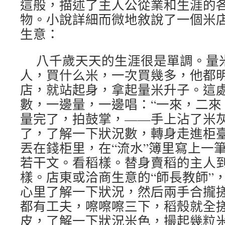
這般，描述了主人公從業和生涯的
物。小說詳細而微地敘說了一個米
生意：
八千歲天天的生涯很是單調。量
人，買什么米，一次買幾多，他都
店，就站起身，拿起量米升子。這
數，一邊量，一邊唱：“一來，二來
量完了，拍鼓掌，——手上沾了米
了，了解一下狀況數，轉身走進柜
丟在錢柜里，在“流水”簿里寫上一
若干文。看稻樣。替身賣稻的主人
樣。店東或洽商生意的“師長教師”
心里了解一下狀況，然后兩手合攏
都有工夫，嚓嚓嚓三下，稻殼就全
皮，了解一下狀況米色，撮起幾粒