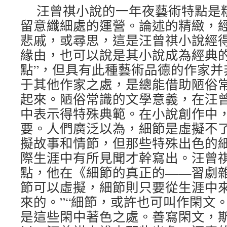
汪曾祺小說的一年夜藝術特點是
留意纖細處的運營。論述的精緻，
悲戚，或尋思，這是汪曾祺小說經
緣由，也可以說是其小說成為經典的
點”，但具有此種藝術品德的作家并
于其他作家之處，是總能借助陋俗
起來。陋俗常識的文學意義，在汪
中表示得特殊典範。在小說創作中
要。人們廣泛以為，細節是虛擬不
擬故事和情節，但那些特殊出色的
際生涯中有所見聞才幹寫出。汪曾
點，他在《細節的真正的——習劇雜
節可以虛擬，細節則只要從生涯中
來的。”“細節，或許也可叫作閑文
是這些閑中著色之處。善寫閑文，斯為