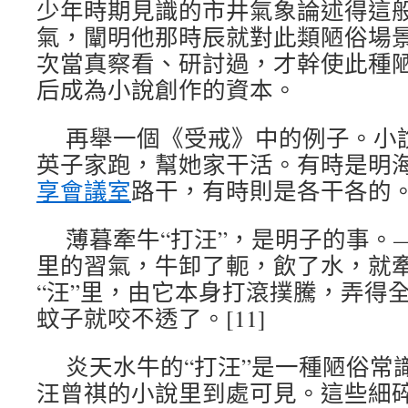
少年時期見識的市井氣象論述得這
氣，闡明他那時辰就對此類陋俗場
次當真察看、研討過，才幹使此種
后成為小說創作的資本。
再舉一個《受戒》中的例子。小
英子家跑，幫她家干活。有時是明
享會議室
路干，有時則是各干各的
薄暮牽牛“打汪”，是明子的事。
里的習氣，牛卸了軛，飲了水，就
“汪”里，由它本身打滾撲騰，弄得
蚊子就咬不透了。[11]
炎天水牛的“打汪”是一種陋俗常
汪曾祺的小說里到處可見。這些細