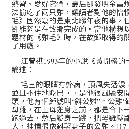
熟習、愛好它們，最后卻發明金昌
法偷吃了兩只雞，讓讀者對他的憎
毛》固然寫的是東北聯年夜的事，
卻能夠是在故鄉完成的。當他構想
題材的《雞毛》時，在故鄉取得的
了用處。
汪曾祺1993年的小說《黃開榜
論述：
毛三的眼睛有弊病，頂風失落淚
並且不住地眨巴。可是他很風騷安
頭。他有個綽號叫“斜公雞”。公雞“
母雞，在上母雞身之前，都是耷下
跑過去，然后縱身一跳，把母雞壓
人，神情很像斜著身子的公雞。[17]