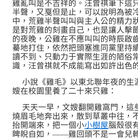
雞亂叫是不吉祥的。汪曾祺筆下這
半聲，又戛但是止，可以說明為被
中，荒雞半聲叫叫與主人公的精力
是對荒雞的刻畫自己，也是讓人擊節
的夜晚，公雞在不應叫叫的時辰啟
驀地打住，依然把頭塞進同黨里持
讀不到、只動力于實際生涯的陋俗
識，汪曾祺就不成能寫出如許出色
小說《雞毛》以東北聯年夜的生
嫂在校園里養了二十來只雞：
天天一早，文嫂翻開雞窩門，這
燒眉毛地奔出來，散到草叢中往，
抬開端來，把一個小
小樹屋
腦殼很
睥睨自如，——雞回頭不是一會兒