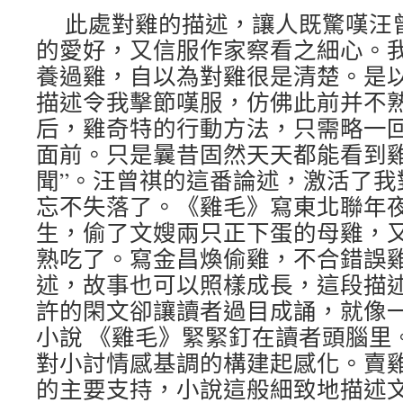
此處對雞的描述，讓人既驚嘆汪
的愛好，又信服作家察看之細心。
養過雞，自以為對雞很是清楚。是
描述令我擊節嘆服，仿佛此前并不
后，雞奇特的行動方法，只需略一
面前。只是曩昔固然天天都能看到雞
聞”。汪曾祺的這番論述，激活了我
忘不失落了。《雞毛》寫東北聯年
生，偷了文嫂兩只正下蛋的母雞，
熟吃了。寫金昌煥偷雞，不合錯誤
述，故事也可以照樣成長，這段描
許的閑文卻讓讀者過目成誦，就像
小說 《雞毛》緊緊釘在讀者頭腦里
對小討情感基調的構建起感化。賣
的主要支持，小說這般細致地描述