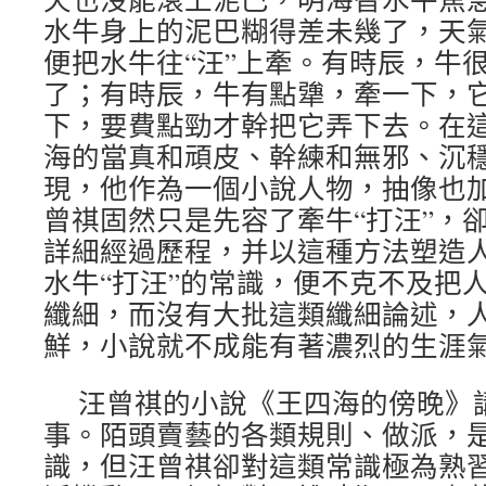
水牛身上的泥巴糊得差未幾了，天
便把水牛往“汪”上牽。有時辰，牛
了；有時辰，牛有點犟，牽一下，
下，要費點勁才幹把它弄下去。在
海的當真和頑皮、幹練和無邪、沉
現，他作為一個小說人物，抽像也
曾祺固然只是先容了牽牛“打汪”，
詳細經過歷程，并以這種方法塑造
水牛“打汪”的常識，便不克不及把
纖細，而沒有大批這類纖細論述，
鮮，小說就不成能有著濃烈的生涯
汪曾祺的小說《王四海的傍晚》
事。陌頭賣藝的各類規則、做派，
識，但汪曾祺卻對這類常識極為熟