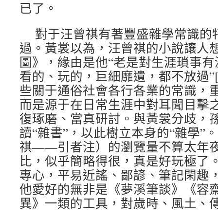
已了。
對于汪曾祺有著豐盛雜學常識的
過。黃裳以為，汪曾祺的小說讓人
圖》，緣由是他“老是對生涯瑣事有
看的、玩的，巨細靡遺，都不放過”[
些關于通俗社會各行各業的常識，
而是源于在日常生涯中對耳聞目擊
復琢磨、當真研討。與黃裳分歧，
讀“雜書”，以此樹立本身的“雜學”
祺——引者注）的瀏覽量不算太年
比，似乎簡略得很，真是好玩極了
專心，平易近謠、鄙諺、筆記閑趣
他愛好的無非是《夢溪筆談》《容
異》一類的工具，對歲時、風土、傳說