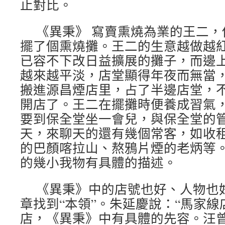
止對比。
《異秉》 寫賣熏燒為業的王二
擺了個熏燒攤。王二的生意越做越
已容不下改日益擴展的攤子，而邊
越來越平淡，店堂顯得年夜而無當
搬進源昌煙店里，占了半邊店堂，
開店了。王二在擺攤時便養成習氣
要到保全堂坐一會兒，與保全堂的
天，來聊天的還有幾個常客，如收
的巴顏喀拉山、熬鴉片煙的老炳等
的幾小我物有具體的描述。
《異秉》中的店號也好、人物也
章找到“本領”。朱延慶說：“馬家
店，《異秉》中有具體的先容。汪