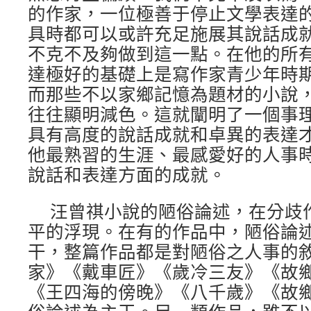
的作家，一位極善于停止文學表達
具時都可以或許充足施展其說話成
不克不及夠做到這一點。在他的所
達極好的基礎上是寫作家青少年時
而那些不以家鄉記憶為題材的小說
往往顯明減色。這就闡明了一個事
具有高度的說話成就和卓異的表達
他最熟習的生涯、最感愛好的人事
說話和表達方面的成就。
汪曾祺小說的陋俗論述，在分歧
平的浮現。在有的作品中，陋俗論
干，整篇作品都是對陋俗之人事的
家》《戴車匠》《歲冷三友》《故
《王四海的傍晚》《八千歲》《故