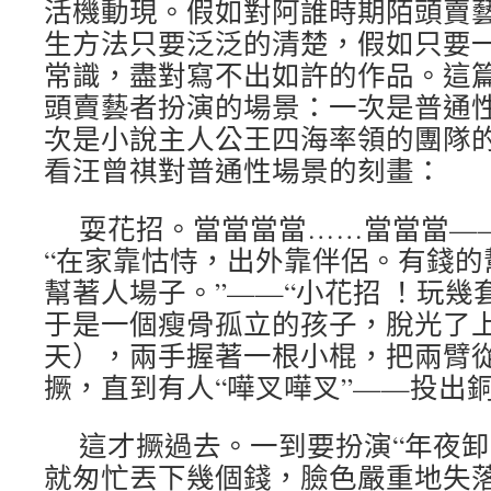
活機動現。假如對阿誰時期陌頭賣
生方法只要泛泛的清楚，假如只要
常識，盡對寫不出如許的作品。這
頭賣藝者扮演的場景：一次是普通
次是小說主人公王四海率領的團隊
看汪曾祺對普通性場景的刻畫：
耍花招。當當當當……當當當—
“在家靠怙恃，出外靠伴侶。有錢的
幫著人場子。”——“小花招 ！玩幾套
于是一個瘦骨孤立的孩子，脫光了
天），兩手握著一根小棍，把兩臂
撅，直到有人“嘩叉嘩叉”——投出
這才撅過去。一到要扮演“年夜卸
就匆忙丟下幾個錢，臉色嚴重地失