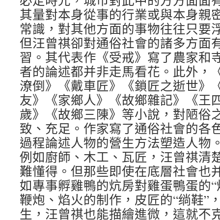
必定時光，城市對此中的方方面面
其量對本身從事的行業或與本身親
常識，對其他方面的事物往往只要
但汪曾祺卻對通俗社會的諸多方面
習。其代表作《受戒》寫了農家和
者的論述都并非走馬看花。此外，
潦倒》《戴車匠》《鎖匠之逝世》
友》《家鄉人》《故鄉雜記》《王
歲》《故鄉三陳》等小說，對陋俗
致、充足。作家寫了通俗社會的各
過程論述人物的營生方法塑造人物
例如廚師、木工、瓦匠，汪曾祺清
難懂得。但那些即使在底層社會也
如專事孵雞鴨的炕房對雞蛋鴨蛋的“
鞭炮、焰火的制作，皮匠的“绱鞋”
生，汪曾祺也能描繪進微，這就不