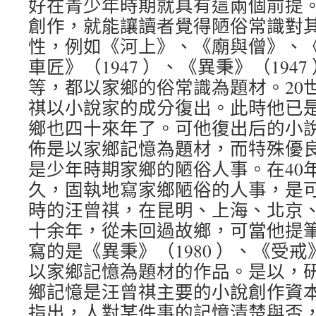
好在青少年時期就具有這兩個前提。他
創作，就能讓讀者覺得陋俗常識對
性，例如《河上》、《廟與僧》、
車匠》（1947 ）、《異秉》（194
等，都以家鄉的俗常識為題材。20世
祺以小說家的成分復出。此時他已
鄉也四十來年了。可他復出后的小
佈是以家鄉記憶為題材，而特殊優
是少年時期家鄉的陋俗人事。在40
久，固執地寫家鄉陋俗的人事，是
時的汪曾祺，在昆明、上海、北京
十余年，從未回過故鄉，可當他提
寫的是《異秉》（1980 ）、《受
以家鄉記憶為題材的作品。是以，
鄉記憶是汪曾祺主要的小說創作資
指出，人對某件事的記憶清楚與否