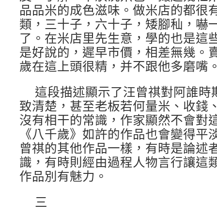
品品米的成色滋味。做米店的都很
類，三十子，六十子，矮腳秈，嚇
了。在米店里先生意，學的也是這
是好說的，遲早市價，相差無幾。
歲在這上頭很精，并不跟他多磨嘴。[
這段描述顯示了汪曾祺對阿誰時
致清楚，甚至老板若何量米、收錢
沒有相干的常識，作家顯然不會對
《八千歲》如許的作品也會變得平
曾祺的其他作品一樣，有時是論述
識，有時則經由過程人物言行讓這
作品別有魅力。
三