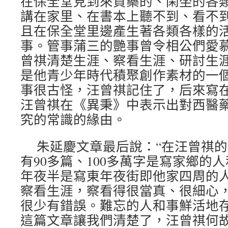
在保全堂見到來買藥的、閑坐的各
講在家里、在書本上聽不到、看不
且在保全堂里邊產生著各類各樣的
事。管事蒲三的艷事曾令相公們愛
曾祺清楚生涯、察看生涯、研討生
是他青少年時代積聚創作素材的一
事很古怪，汪曾祺記住了，后來寫在小
汪曾祺在《異秉》中表示出對西醫
究的常識的緣由。
朱延慶文章最后說：“在汪曾祺的
有90多篇、100多萬字是寫家鄉的
年夜半是寫東年夜街即他家四周的
察看生涯，察看得很當真、很細心
很少有錯誤。難忘的人和事鮮活地存在
這篇文章讓我們清楚了，汪曾祺何