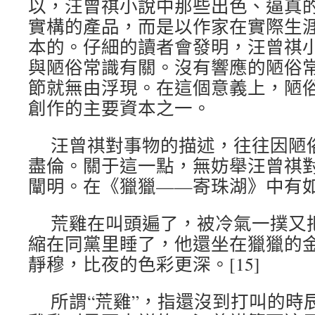
以，汪曾祺小說中那些出色、逼真
實構的產品，而是以作家在實際生
本的。仔細的讀者會發明，汪曾祺
與陋俗常識有關。沒有響應的陋俗
節就無由浮現。在這個意義上，陋
創作的主要資本之一。
汪曾祺對事物的描述，往往因陋
盡倫。關于這一點，無妨舉汪曾祺
闡明。在《獵獵——寄珠湖》中有
荒雞在叫頭遍了，被冷氣一撲又
縮在同黨里睡了，他還坐在獵獵的
靜穆，比夜的色彩更深。[15]
所謂“荒雞”，指還沒到打叫的時