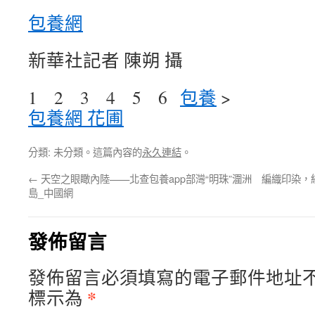
包養網
新華社記者 陳朔 攝
1 2 3 4 5 6
包養
>
包養網 花圃
分類: 未分類。這篇內容的
永久連結
。
←
天空之眼瞰內陸——北查包養app部灣“明珠”潿洲
編織印染，
島_中國網
發佈留言
發佈留言必須填寫的電子郵件地址
*
標示為