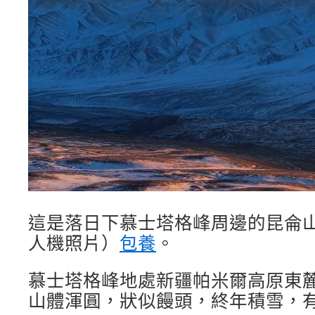
這是落日下慕士塔格峰周邊的昆侖山
人機照片）
包養
。
慕士塔格峰地處新疆帕米爾高原東麓，
山體渾圓，狀似饅頭，終年積雪，有