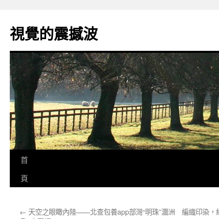
跳
至
視覺的震撼波
主
要
內
容
首
頁
←
天空之眼瞰內陸——北查包養app部灣“明珠”潿洲
編織印染，