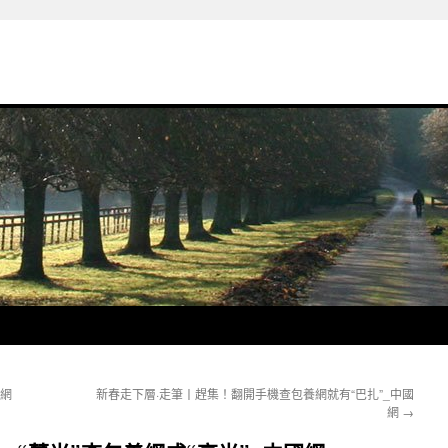
國網
新春走下層·走筆丨趕集！翻開手機查包養網就有“巴扎”_中國
網
→