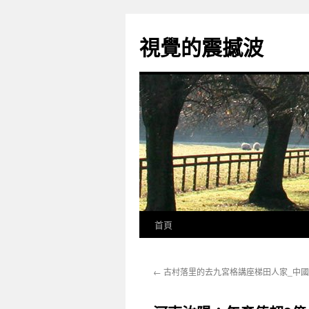
跳
至
視覺的震撼波
主
要
內
容
首頁
←
古村落里的去九宮格講座梯田人家_中