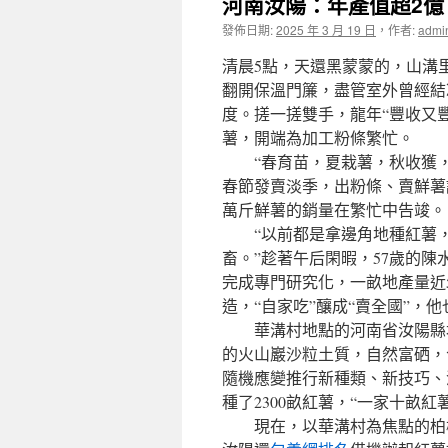
河南汝陽：年產值超2億
發佈日期:
2025 年 3 月 19 日
，
作者:
admi
清晨5點，天還黑蒙蒙的，山溝
翻開保溫門簾，盡管室外曾經結
度。搓一搓雙手，龍年“豐收又
薯，開端為加工粉條繁忙。
“春育苗，夏栽薯，秋收獲，
春節發賣淡季，出粉條、賣鮮薯
萬斤鮮薯的銷量在繁忙中告竣。
“以前都是拿邊角地種紅薯，
畜。”趁著午后閑暇，57歲的陳
完成專門研究化，一畝地產量近5
造，“自家吃”釀成“賣全國”，
華溝村地點的河南省汝陽縣地
的火山巖沙粒土質，自然富硒，
隨機應變推行新種類、新技巧、
種了2300畝紅薯，“一家十畝
現在，以華溝村為焦點的柏樹鎮種