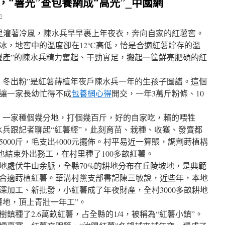
，“薯光”查包養網成“高光”_中國網
n
里灌著冷風，陳水兵早早裹上年夜衣，奔向自家的紅薯窖。
冰，地窖中的溫度卻在12℃高低，恰是合適紅薯貯存的溫
豐產”的陳水兵精力奮起、干勁實足，搬起一筐鮮亮肥碩的紅
冬出粉”是紅薯蒔植年夜戶陳水兵一年的生孩子圖譜。這個
讓一家長幼忙得不成
包養網心得
開交，一年3萬斤粉條、10
一家種個幾分地，打個幾百斤，好的自家吃，賴的喂牲
水兵跟記者聊起“紅薯經”，此刻育苗、栽種、收獲、發賣都
000斤，毛支出4000元擺佈。村平易近一算賬，調劑蒔植構
他也結束外出務工，在村里種了100多畝紅薯。
處伏牛山余脈，全縣70%的耕地分布在丘陵坡地，是典範
合適蒔植紅薯。華溝村黨支部書記陳三敏說，近些年，本地
深加工、新批發，小紅薯成了年夜財產，全村3000多畝耕地
紅薯地，頂上青壯一年工”。
了2.6萬畝紅薯，占全縣的1/4，被稱為“紅薯小鎮”。