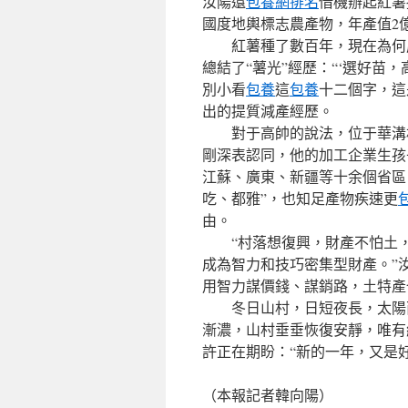
汝陽還
包養網排名
借機辦起紅薯
國度地輿標志農產物，年產值2
紅薯種了數百年，現在為何成
總結了“薯光”經歷：“‘選好苗
別小看
包養
這
包養
十二個字，這
出的提質減產經歷。
對于高帥的說法，位于華溝村
剛深表認同，他的加工企業生孩
江蘇、廣東、新疆等十余個省區
吃、都雅”，也知足產物疾速更
由。
“村落想復興，財產不怕土，
成為智力和技巧密集型財產。”
用智力謀價錢、謀銷路，土特產
冬日山村，日短夜長，太陽西
漸濃，山村垂垂恢復安靜，唯有
許正在期盼：“新的一年，又是好
（本報記者韓向陽）