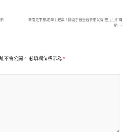
國網
新春走下層·走筆丨趕集！翻開手機查包養網就有“巴扎”_中國
網
→
*
址不會公開。
必填欄位標示為