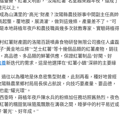
擂臺賽、紅薯文明節，“汝陽紅薯”名望越來越年夜，還成了
億元以上。
為山溝里的“高光”財產？汝陽縣農技辦事中間副主任高帥
，高起壟，覆地膜，展滴灌’，做到這幾條，產量差不了。”可
是本地蒔植年夜戶和農技職員幾多次就教專家、實驗蒔植得
紅薯財產園的洛陽百蔬噴鼻食物研發無限公司擔任人盧磊
子“黃金地瓜條”“芝士紅薯”等十幾個品類的紅薯產物，銷往
，高品德、多品類的鮮薯供應，保證紅薯制品“好聞、好
包養
新迭代的需求，這是他選擇在“紅薯小鎮”深耕的主要緣
過往以為種地是休息密集型財產，此刻再看，種好地曾經
汝陽縣農業鄉村局局長侯占航說，向技巧要產量、要品德，
也能“耀光環”。
垂時，蒔植年夜戶陳水兵的粉條加任務坊照舊熱烈。夜色
紅薯的糯甜氣味隨風飄散在溝嶺之間，睡夢中的村平易近或
‘薯光’、好年成。”