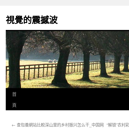
跳
至
視覺的震撼波
主
要
內
容
首
頁
←
查包養網站比較深山里的乡村振兴怎么干_中国网
“解锁”农村