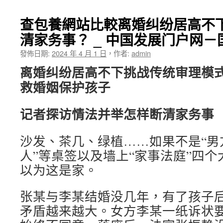
查包養網站比較离婚纠纷居高不下
清家务事？ _ 中国发展门户网
發佈日期:
2024 年 4 月 1 日
，
作者:
admin
离婚纠纷居高不下挑战传统审理模
救婚姻保护孩子
记者探访情法并举怎样断清家务事
沙发、茶几、绿植……如果不是“男方
人”等桌签以及墙上“家事法庭”四
以为这是家。
张某与李某结婚没几年，有了孩子
矛盾越来越大。女方李某一纸诉状