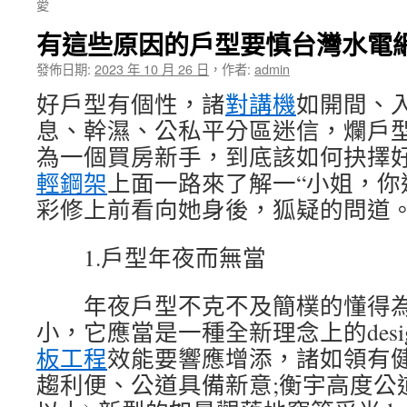
愛
有這些原因的戶型要慎台灣水電網
發佈日期:
2023 年 10 月 26 日
，
作者:
admin
好戶型有個性，諸
對講機
如開間、
息、幹濕、公私平分區迷信，爛戶
為一個買房新手，到底該如何抉擇好
輕鋼架
上面一路來了解一“小姐，你
彩修上前看向她身後，狐疑的問道
1.戶型年夜而無當
年夜戶型不克不及簡樸的懂得為
小，它應當是一種全新理念上的des
板工程
效能要響應增添，諸如領有
趨利便、公道具備新意;衡宇高度公道