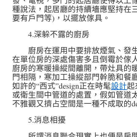
發、電視，多門的起居廳使得以上
種說法，起居廳的持續墻應堅持在三
要有戶門等)，以擺放傢具。
4.深躲不露的廚房
廚房在運用中要排放煙氣、發生樂音
在單位房的深處傷害多且倒霉於傢
廚房的寒暖操縱間離開，帶灶具的
門相隔，寒加工操縱部門幹脆和餐
如許的“西式”design正在時髦
設計
起
或衛生間中管道的處置，假如管道
不雅觀又擠占空間是一種不成取的des
5.消息相擾
所謂消息聯合現實上也便是房間