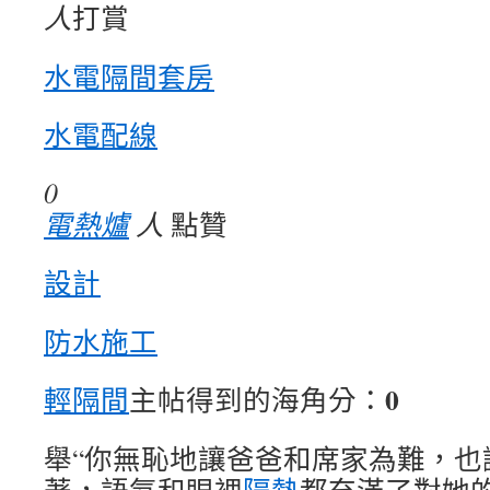
人
打賞
水電隔間套房
水電配線
0
電熱爐
人
點贊
設計
防水施工
0
輕隔間
主帖得到的海角分：
舉“你無恥地讓爸爸和席家為難，也