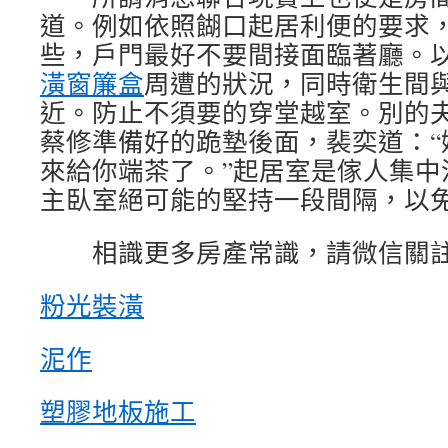
道。例如依照餬口起居利便的要求
些，戶門最好不要間接面臨著廳。
潢窗簾盒
周遭的狀況，同時衛生間
近。防止不須要的穿堂越室。別的
蔡修準備好的跪墊後面，裴奕道：“
來給你端茶了。”起居室是傢人集中
主臥室絕可能的堅持一段間隔，以
相識更多房產常識，請微信關註
粉光裝潢
泥作
塑膠地板施工