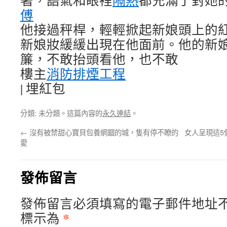
著，語氣和眼裡
隔熱
都充滿了對她的
傅
他接過秤桿，輕輕掀起新娘頭上的
新娘妝緩緩出現在他面前。他的新
簾，不敢抬頭看他，也不敢
樓主
消防排煙工程
|
埋紅包
分類: 未分類。這篇內容的
永久連結
。
←
沒有被禁甜心寶貝包養網錮的城，隻有停不瞭的
女人呈現這5
愛
發佈留言
發佈留言必須填寫的電子郵件地址
*
標示為