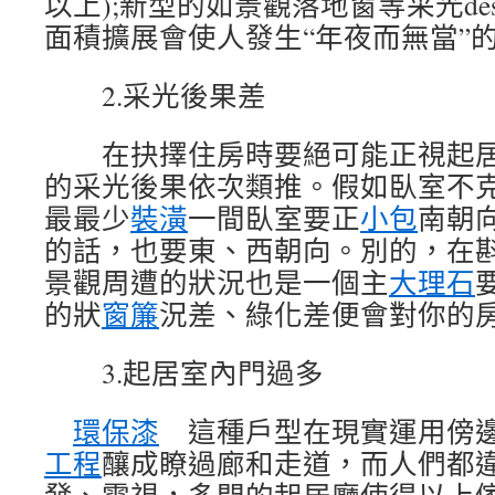
以上);新型的如景觀落地窗等采光de
面積擴展會使人發生“年夜而無當”
2.采光後果差
在抉擇住房時要絕可能正視起居
的采光後果依次類推。假如臥室不
最最少
裝潢
一間臥室要正
小包
南朝
的話，也要東、西朝向。別的，在
景觀周遭的狀況也是一個主
大理石
的狀
窗簾
況差、綠化差便會對你的
3.起居室內門過多
環保漆
這種戶型在現實運用傍邊
工程
釀成瞭過廊和走道，而人們都