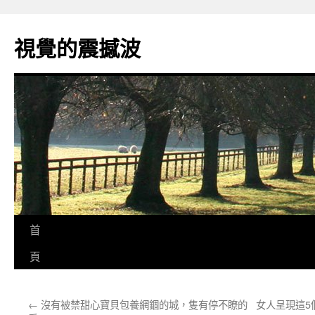
跳
至
視覺的震撼波
主
要
內
容
首
頁
←
沒有被禁甜心寶貝包養網錮的城，隻有停不瞭的
女人呈現這5