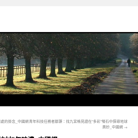
深處的掛念_中國網
青年科技任務者鄒灝：找九宮格見證在“多彩”螢石中探尋地球
奧妙_中國網
→