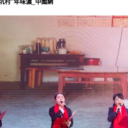
坑村”年味濃_中國網