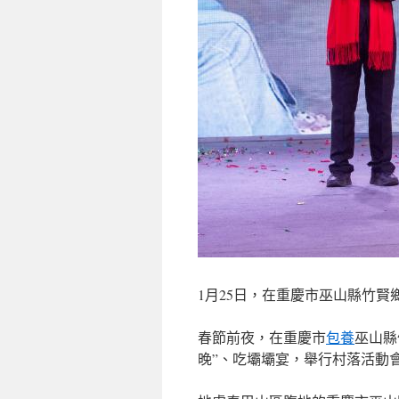
1月25日，在重慶市巫山縣竹賢
春節前夜，在重慶市
包養
巫山縣
晚”、吃壩壩宴，舉行村落活動