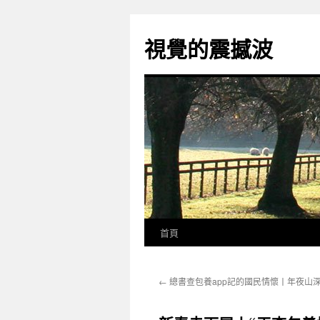
跳
至
視覺的震撼波
主
要
內
容
首頁
←
總書查包養app記的國民情懷丨年夜山