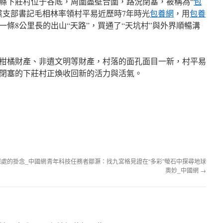
縣下莊村位于谷底，周圍盡壁合圍，路況閉塞，被稱為“
包
村黨支部書記毛相林率領村平易近歷時7年時光
包養網
，用
包養
條8公里長的出山“天路”，買通了“天坑村”與外界順暢溝
柑橘財產、非遺文明等財產，村落的面孔面目一新，村平易
閉塞的下莊村正煥收回新的活力與活氣。
深處的掛念_中國網
青年科技任務者鄒灝：找九宮格見證在“多彩”螢石中探尋地球
奧妙_中國網
→