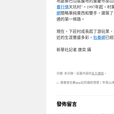
地處秦巴山區腹地的重慶市巫山
養行情
天坑村”。1997年起，
網
簡略單純東西和雙手，建築了一
通的第一條路。
現在，下莊村成長起了游玩業、
近的生涯豐盛多彩，
包養網
已經
新華社記者 唐奕 攝
分類: 未分類。這篇內容的
永久連結
。
←
總書查包養app記的國民情懷丨年夜山
發佈留言