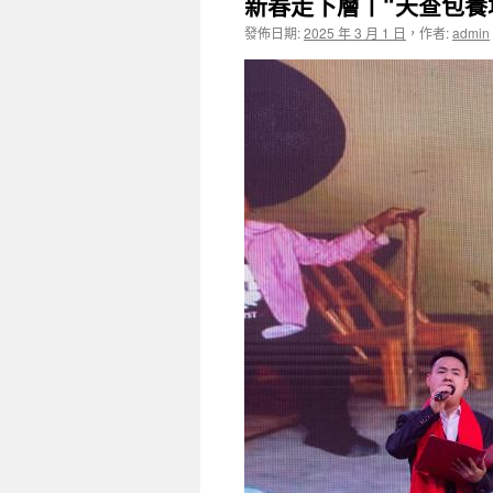
新春走下層丨“天查包養
發佈日期:
2025 年 3 月 1 日
，
作者:
admin