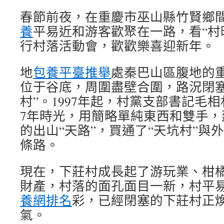
春節前夜，在重慶市巫山縣竹賢鄉間
養
平易近和游客歡聚在一路，看“村
行村落活動會，歡歡樂喜迎新年。
地
包養平臺推舉
處秦巴山區腹地的
位于谷底，周圍盡壁合圍，路況閉塞
村”。1997年起，村黨支部書記毛
7年時光，用簡略單純東西和雙手，
的出山“天路”，買通了“天坑村”與
條路。
現在，下莊村成長起了游玩業、柑
財產，村落的面孔面目一新，村平
養網排名
彩，已經閉塞的下莊村正
氣。