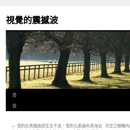
跳
至
視覺的震撼波
主
要
內
容
首
頁
←
雪豹在青藏高原生生不息，雪豹元素遍布青海去
天空之眼瞰內