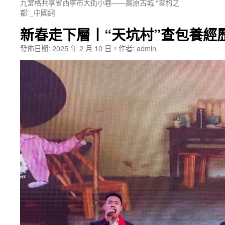
九宮格共享省西寧市大街小巷——高原古城 “雪豹之
都”_中國網
新春走下層丨“天坑村”查包養經
發佈日期:
2025 年 2 月 10 日
，
作者:
admin