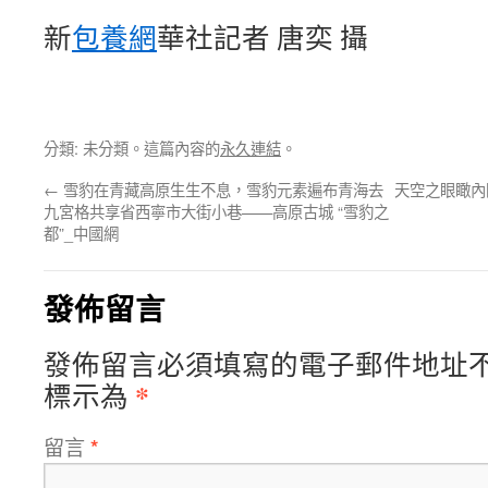
新
包養網
華社記者 唐奕 攝
分類: 未分類。這篇內容的
永久連結
。
←
雪豹在青藏高原生生不息，雪豹元素遍布青海去
天空之眼瞰內
九宮格共享省西寧市大街小巷——高原古城 “雪豹之
都”_中國網
發佈留言
發佈留言必須填寫的電子郵件地址
*
標示為
留言
*