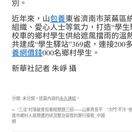
別。
近年來，山
包養
東省濟南市萊蕪區
組織、愛心人士等氣力，打造“學生
校車的鄉村學生供給遮風擋雨的溫
共建成“學生驛站”369處，連接20
養網價錢
000名鄉村學生。
新華社記者 朱崢 攝
分類: 未分類。這篇內容的
永久連結
。
←
“三沒”村落破查包養經歷題三招——山東青島平
“冷門”不冷 
度市鄉村人居周遭的狀況整治晉陞的實行摸索_中國
網