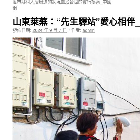
度市鄉村人居周遭的狀況整治晉陞的實行摸索_中國
網
山東萊蕪：“先生驛站”愛心相伴_
發佈日期:
2024 年 9 月 7 日
，
作者:
admin