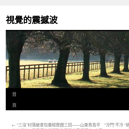
跳
至
視覺的震撼波
主
要
內
容
首
頁
←
“三沒”村落破查包養經歷題三招——山東青島平
“冷門”不冷 