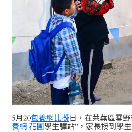
5月20
包養網比擬
日，在萊蕪區雪野
養網 花圃
學生驛站”，家長接到學