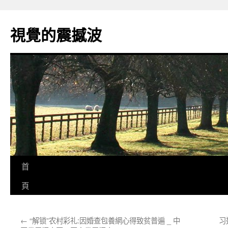
跳
至
視覺的震撼波
主
要
內
容
首
頁
←
“解锁”农村彩礼:因婚查包養網心得致贫普遍 _ 中
习