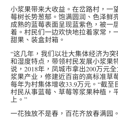
小浆果带来大收益。在岔路村，一
莓树长势葱郁。饱满圆润、色泽鲜
成熟的蓝莓表面呈现蓝紫色，被一
着。村民们一边欢快地拉着家常，
甜果、装盒封箱。
“这几年，我们以壮大集体经济为突
和湿度特点，带领村民发展小浆果特
说，2018年，凤城市拿出200万
浆果产业，修建近百亩的高标准草
每年为村集体增收33.9万元。“截至
村民从事蓝莓、草莓等浆果种植，平
上。”
一花独放不是春，百花齐放春满园