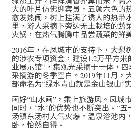
骤然上升，阵阵清香扑鼻而来，高
大的叶片仿佛迎宾员，五颜六色的
愈发热闹，树上挂满了诱人的热带
里，游人采摘下旁边无土栽培的蔬
火锅，在热气腾腾中品尝蔬菜的鲜
2016年，在凤城市的支持下，大梨树
的涉农专项资金，建设1.2万平方米
业展示馆”，集观光采摘于一体，四
采摘游的冬季空白。2019年11月
部命名为“绿水青山就是金山银山”
画好“山水画”，乘上旅游风。凤城市
同时，“水”的优势也不断突出。“五
汤镇东汤村人气火爆。温泉浴池内
卧，怡然自得。