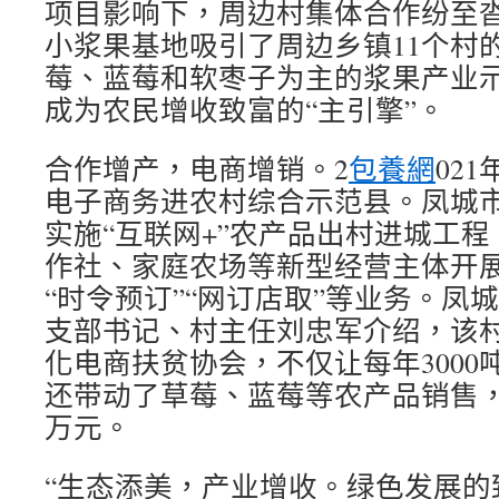
项目影响下，周边村集体合作纷至
小浆果基地吸引了周边乡镇11个村
莓、蓝莓和软枣子为主的浆果产业
成为农民增收致富的“主引擎”。
合作增产，电商增销。2
包養網
02
电子商务进农村综合示范县。凤城
实施“互联网+”农产品出村进城工
作社、家庭农场等新型经营主体开展
“时令预订”“网订店取”等业务。凤
支部书记、村主任刘忠军介绍，该
化电商扶贫协会，不仅让每年3000
还带动了草莓、蓝莓等农产品销售，
万元。
“生态添美，产业增收。绿色发展的