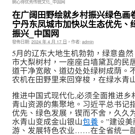
網心得优秀传统文化_中国网
在广阔田野绘就乡村振兴绿色画
宁丹东凤城市加快以生态优先、
振兴_中国网
發佈日期:
2024 年 4 月 17 日
，
作者:
admin
5月的辽东大地生机勃勃，绿意盎然
市大梨树村，一座座白墙黛瓦的民
道干净宽敞、道边处处绿树成荫。
农机在田野里来回穿梭，在绿水青
推进中国式现代化,必须全面推进乡
青山资源的集聚地。习近平总书记指
优先、绿色发展，锲而不舍，久久
水青山变成金山银山
包養
。”建设
游、发展特色农业……在全省统一