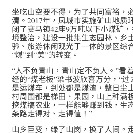
坐吃山空要不得，为了共同富裕，
清。2017年，凤城市实施矿山地质
闭了赛马镇42座9万吨以下小煤矿
境整治，建设一批集生态园林、乡
验、旅游休闲观光于一体的景区综
“煤”到“美”的转变。
“人不负青山，青山定不负人。”看
经的“煤老板”梁书波欣喜万分，“
是运煤车，到处都是煤渣，整日尘
村周围都是梯田、果园，山上种满
挖煤搞农业，一样能够赚到钱，生
条路走得对、走得值！”
山乡巨变，绿了山岗，换了人间。