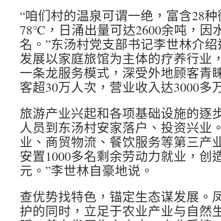
“咱们村的温泉可谓一绝，富含28
78℃，日涌出量可达2600余吨，
名。”东汤村党支部书记李世林介绍
发展以家庭旅馆为主体的疗养行业
一条龙服务模式，深受外地顾客青
客超30万人次，营业收入达3000多
旅游产业兴起和各项基础设施的逐
人员到东汤村安家落户、投资兴业。
业、商贸物流、餐饮服务等第三产
安置1000多名剩余劳动力就业，创造
元。”李世林自豪地说。
查优势找特色，锚定生态谋发展。
护的同时，立足于农业产业与自然