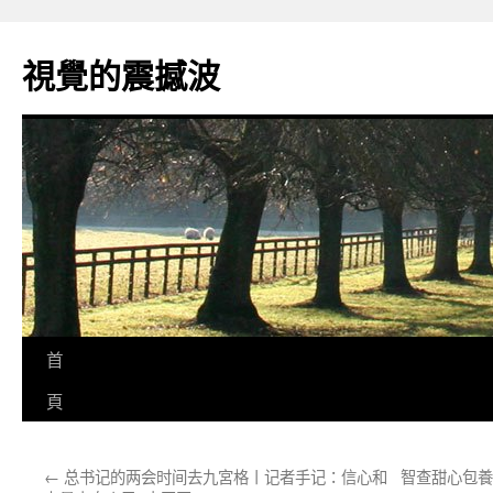
跳
至
視覺的震撼波
主
要
內
容
首
頁
←
总书记的两会时间去九宮格丨记者手记：信心和
智查甜心包養