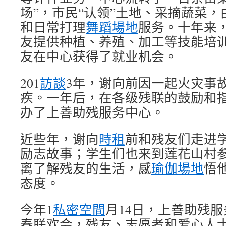
场”，市民“认领”土地、采摘蔬菜
和日常打理
舞蹈場地
服务。十年来，
友提供种植、养殖、加工等技能培训
友在中心获得了就业机会。
201
訪談
3年，谢向前因一起火灾事
疾。一年后，在各级残联的鼓励和
办了上善助残服务中心。
近些年，谢向
時租
前和残友们走进
励志故事；学生们也来到莲花山村
离了解残友的生活，感
瑜伽場地
悟
态度。
今年1
私密空間
月14日，上善助残
春联欢会，残友、志愿者和爱心人